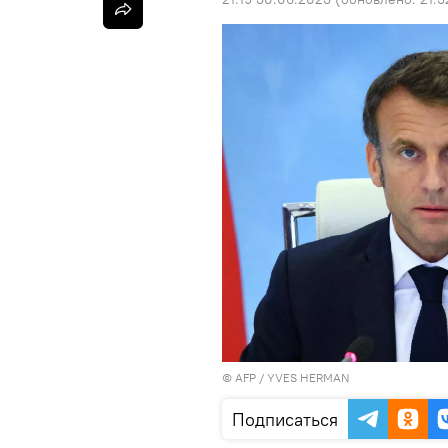
©
AFP
/ YVES HERMAN
Подписаться