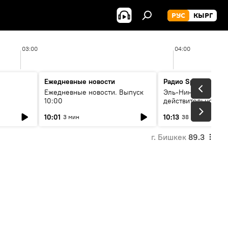
РУС
КЫРГ
03:00
04:00
Ежедневные новости
Радио Sputnik Кыр
Ежедневные новости. Выпуск
Эль-Ниньо, жара и 
10:00
действительно вли
 өнүгүү
погоду в Кыргызст
10:01
10:13
3 мин
38 мин
г. Бишкек
89.3