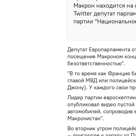
Макрон находится на 
Twitter депутат парл
партии "Национально
Депутат Европарламента о
посещение Макроном конце
безответственностью".
"В то время как Франция б
главой МВД или полицейск
Джону). У каждого свои при
Лидер партии евроскепти
опубликовал видео пустой
автомобилей, сопроводив 
Макронистан".
Во вторник утром полицей
— пригороде к западу от П