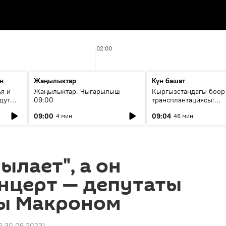
02:00
н
Жаңылыктар
Күн башат
я и
Жаңылыктар. Чыгарылыш
Кыргызстандагы боор
дут
09:00
трансплантациясы:
жетишкендиктер жана
09:00
09:04
4 мин
46 мин
келечеги
ылает", а он
нцерт — депутаты
ы Макроном
2 30.06.2023
)