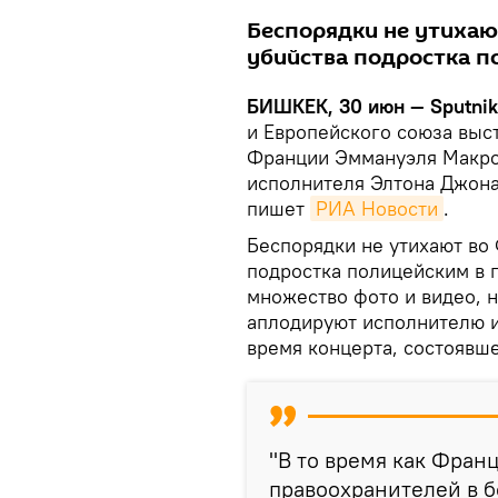
Беспорядки не утихаю
убийства подростка п
БИШКЕК, 30 июн — Sputnik
и Европейского союза выст
Франции Эммануэля Макро
исполнителя Элтона Джона 
пишет
РИА Новости
.
Беспорядки не утихают во
подростка полицейским в 
множество фото и видео, н
аплодируют исполнителю и
время концерта, состоявше
"В то время как Фран
правоохранителей в б