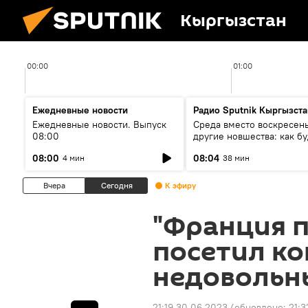
Кыргызстан
00:00
01:00
Ежедневные новости
Радио Sputnik Кыргызста
Ежедневные новости. Выпуск
Среда вместо воскресень
08:00
другие новшества: как бу
проходить выборы в КР?
08:00
08:04
4 мин
38 мин
Вчера
Сегодня
К эфиру
"Франция п
посетил ко
недовольн
21:19 30.06.2023
(обновлено:
21:3