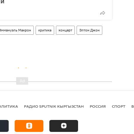
ии
Эммануэль Макрон
критика
концерт
Элтон Джон
ОЛИТИКА
РАДИО SPUTNIK КЫРГЫЗСТАН
РОССИЯ
СПОРТ