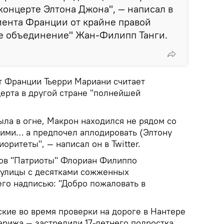
концерте Элтона Джона", — написал в
амента Франции от крайне правой
е объединение" Жан-Филипп Танги.
т Франции Тьерри Мариани считает
рта в другой стране "полнейшей
ыла в огне, Макрон находился не рядом со
ими… а предпочел аплодировать (Элтону
оритеты", — написал он в Twitter.
ков "Патриоты" Флориан Филиппо
 улицы с десятками сожженных
его надписью: "Добро пожаловать в
ские во время проверки на дороге в Нантере
арижа — застрелили 17-летнего подростка,