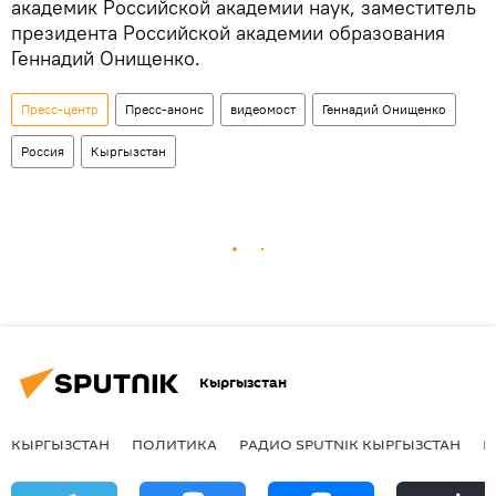
академик Российской академии наук, заместитель
президента Российской академии образования
Геннадий Онищенко.
Пресс-центр
Пресс-анонс
видеомост
Геннадий Онищенко
Россия
Кыргызстан
Кыргызстан
КЫРГЫЗСТАН
ПОЛИТИКА
РАДИО SPUTNIK КЫРГЫЗСТАН
Р