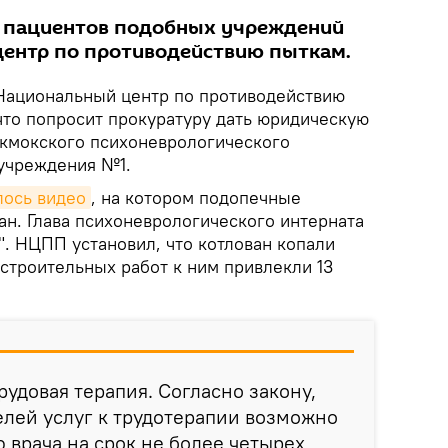
 пациентов подобных учреждений
центр по противодействию пыткам.
Национальный центр по противодействию
то попросит прокуратуру дать юридическую
окмокского психоневрологического
учреждения №1.
лось видео
, на котором подопечные
ан. Глава психоневрологического интерната
". НЦПП установил, что котлован копали
а строительных работ к ним привлекли 13
рудовая терапия. Согласно закону,
лей услуг к трудотерапии возможно
 врача на срок не более четырех