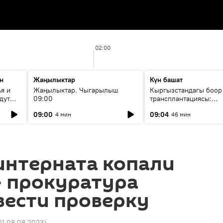
02:00
н
Жаңылыктар
Күн башат
я и
Жаңылыктар. Чыгарылыш
Кыргызстандагы боор
дут
09:00
трансплантациясы:
жетишкендиктер жана
09:00
09:04
4 мин
46 мин
келечеги
интерната копали
— прокуратура
вести проверку
01 08.08.2023
)