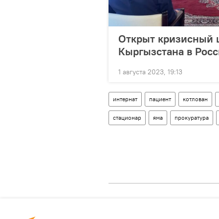
Открыт кризисный ц
Кыргызстана в Рос
1 августа 2023, 19:13
интернат
пациент
котлован
стационар
яма
прокуратура