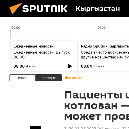
Кыргызстан
00:00
01:00
Ежедневные новости
Радио Sputnik Кыргызста
Ежедневные новости. Выпуск
Среда вместо воскресень
08:00
другие новшества: как бу
проходить выборы в КР?
08:00
08:04
4 мин
38 мин
Вчера
Сегодня
К эфиру
Пациенты 
котлован 
может про
21:39 08.08.2023
(обновлено:
22: