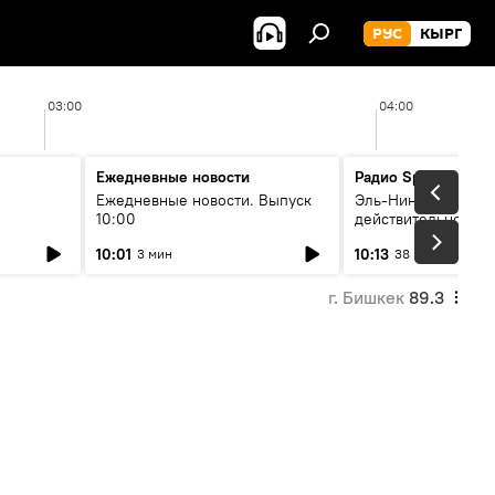
РУС
КЫРГ
03:00
04:00
Ежедневные новости
Радио Sputnik Кыр
Ежедневные новости. Выпуск
Эль-Ниньо, жара и 
10:00
действительно вли
 өнүгүү
погоду в Кыргызст
10:01
10:13
3 мин
38 мин
г. Бишкек
89.3