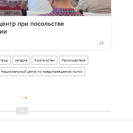
ентр при посольстве
сии
труд
загадка
Кыргызстан
Происшествия
Национальный центр по предупреждению пыток