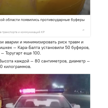
2
/2
ской области появились противоударные буферы
а транспорта и коммуникаций КР
© Фото /
ри аварии и минимизировать риск травм и
Бишкек — Кара-Балта установили 50 буферов,
— Торугарт еще 100.
Высота каждой — 80 сантиметров, диаметр —
00 килограммов.