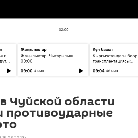
02:00
н
Жаңылыктар
Күн башат
я и
Жаңылыктар. Чыгарылыш
Кыргызстандагы боор
дут
09:00
трансплантациясы:
жетишкендиктер жана
09:00
09:04
4 мин
46 мин
келечеги
 в Чуйской области
и противоударные
ото
8 15.08.2023
)