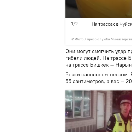
1
/2
 минимизировать риск
На трассах в Чуй
ций КР
© Фото / пресс-служба Министерств
Они могут смягчить удар п
гибели людей. На трассе 
на трассе Бишкек — Нарын 
Бочки наполнены песком. 
55 сантиметров, а вес — 2