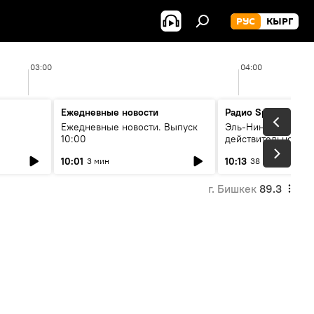
РУС
КЫРГ
03:00
04:00
Ежедневные новости
Радио Sputnik Кыр
Ежедневные новости. Выпуск
Эль-Ниньо, жара и 
10:00
действительно вли
 өнүгүү
погоду в Кыргызст
10:01
10:13
3 мин
38 мин
г. Бишкек
89.3