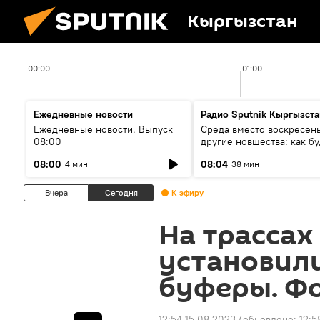
Кыргызстан
00:00
01:00
Ежедневные новости
Радио Sputnik Кыргызста
Ежедневные новости. Выпуск
Среда вместо воскресень
08:00
другие новшества: как бу
проходить выборы в КР?
08:00
08:04
4 мин
38 мин
Вчера
Сегодня
К эфиру
На трассах
установил
буферы. Ф
12:54 15.08.2023
(обновлено:
12:5