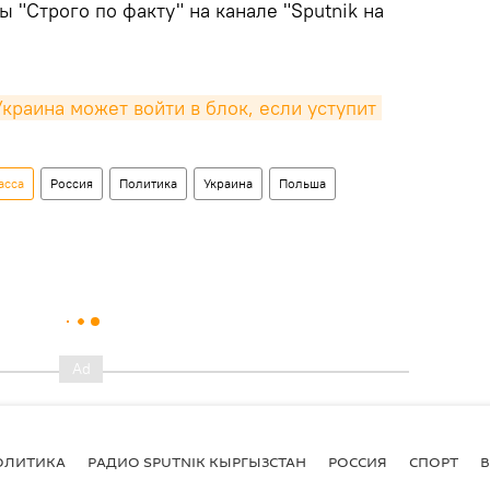
 "Строго по факту" на канале "Sputnik на
краина может войти в блок, если уступит 
асса
Россия
Политика
Украина
Польша
ОЛИТИКА
РАДИО SPUTNIK КЫРГЫЗСТАН
РОССИЯ
СПОРТ