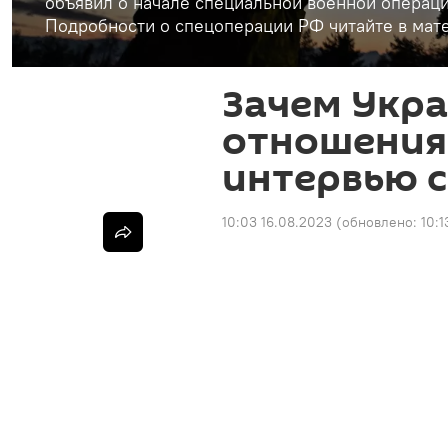
объявил о начале специальной военной операци
Подробности о спецоперации РФ читайте в мате
Зачем Укра
отношения
интервью с
10:03 16.08.2023
(обновлено:
10:1