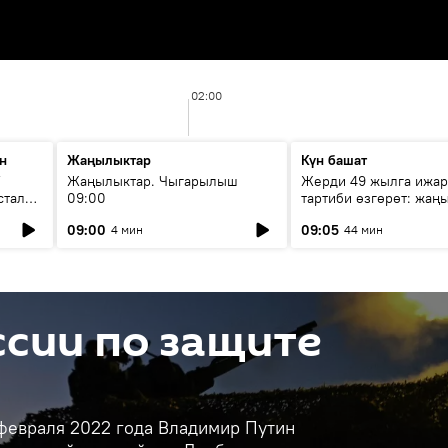
02:00
н
Жаңылыктар
Күн башат
F
Жаңылыктар. Чыгарылыш
Жерди 49 жылга ижар
стала
09:00
тартиби өзгөрөт: жаңы
эмнени көздөйт?
09:00
09:05
4 мин
44 мин
сии по защите
 февраля 2022 года Владимир Путин