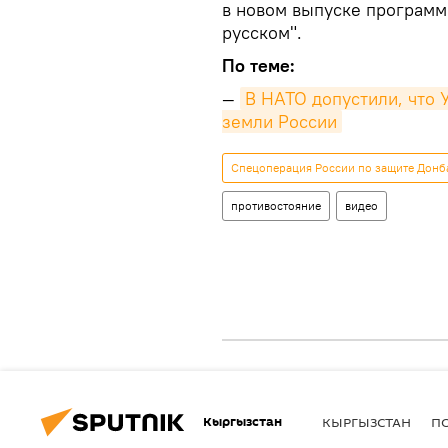
в новом выпуске программы
русском".
По теме:
—
В НАТО допустили, что У
земли России
Спецоперация России по защите Донб
противостояние
видео
Кыргызстан
КЫРГЫЗСТАН
П