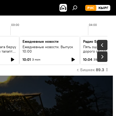
РУС
КЫРГ
03:00
04:00
Ежедневные новости
Радио Sputnik Кыр
ага берүү
Ежедневные новости. Выпуск
Пять ошибок котор
 талаптар
10:00
дорого обойтись п
жилья
10:01
10:04
3 мин
39 мин
г. Бишкек
89.3