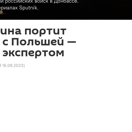
и российских войск в Донбассе.
риалах Sputnik.
ина портит
 с Польшей —
 экспертом
3 16.08.2023
)