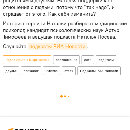
родителям и друзьям. Наталья поддерживает
отношения с людьми, потому что "так надо", и
страдает от этого. Как себя изменить?
Историю героини Натальи разбирают медицинский
психолог, кандидат психологических наук Артур
Тимофеев и ведущая подкаста Наталья Лосева.
Слушайте
подкасты РИА Новости
.
Радио Sputnik Кыргызстан
соотношение
дети
родители
друзья
психолог
чувства
страх
Подкасты РИА Новости