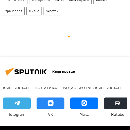
транспорт
жилье
участок
Кыргызстан
КЫРГЫЗСТАН
ПОЛИТИКА
РАДИО SPUTNIK КЫРГЫЗСТАН
Р
Telegram
VK
Макс
Rutube