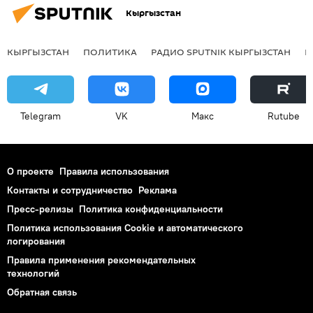
Кыргызстан
КЫРГЫЗСТАН
ПОЛИТИКА
РАДИО SPUTNIK КЫРГЫЗСТАН
Р
Telegram
VK
Макс
Rutube
О проекте
Правила использования
Контакты и сотрудничество
Реклама
Пресс-релизы
Политика конфиденциальности
Политика использования Cookie и автоматического
логирования
Правила применения рекомендательных
технологий
Обратная связь