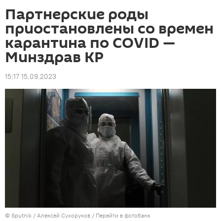
Партнерские роды
приостановлены со времен
карантина по COVID —
Минздрав КР
15:17 15.09.2023
©
Sputnik
/ Алексей Сухоруков
/
Перейти в фотобанк