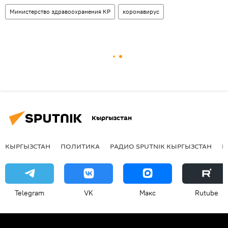
Министерство здравоохранения КР
коронавирус
Кыргызстан
КЫРГЫЗСТАН
ПОЛИТИКА
РАДИО SPUTNIK КЫРГЫЗСТАН
Р
Telegram
VK
Макс
Rutube