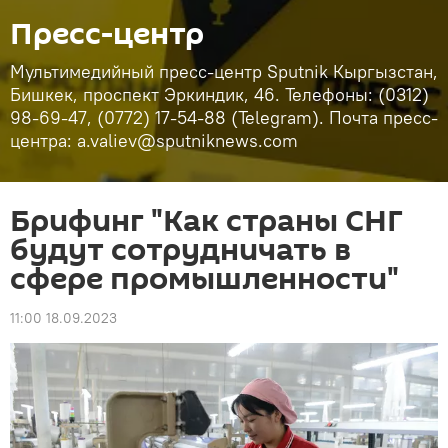
Пресс-центр
Мультимедийный пресс-центр Sputnik Кыргызстан,
Бишкек, проспект Эркиндик, 46. Телефоны: (0312)
98-69-47, (0772) 17-54-88 (Telegram). Почта пресс-
центра: a.valiev@sputniknews.com
Брифинг "Как страны СНГ
будут сотрудничать в
сфере промышленности"
11:00 18.09.2023