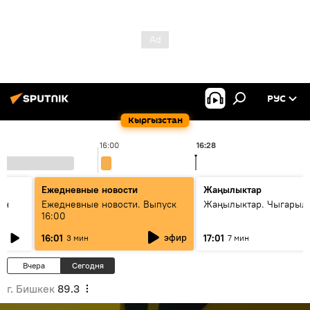
РУС
Кыргызстан
16:00
16:28
Ежедневные новости
Жаңылыктар
ан
Ежедневные новости. Выпуск
Жаңылыктар. Чыгарыл
16:00
эфир
16:01
17:01
3 мин
7 мин
Вчера
Сегодня
г. Бишкек
89.3