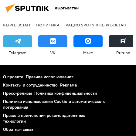
Кыргызстан
КЫРГЫЗСТАН
ПОЛИТИКА
РАДИО SPUTNIK КЫРГЫЗСТАН
Р
Telegram
VK
Макс
Rutube
О проекте
Правила использования
Контакты и сотрудничество
Реклама
Пресс-релизы
Политика конфиденциальности
Политика использования Cookie и автоматического
логирования
Правила применения рекомендательных
технологий
Обратная связь