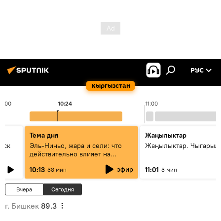
РУС
Кыргызстан
10:00
10:24
11:00
Тема дня
Жаңылыктар
уск
Эль-Ниньо, жара и сели: что
Жаңылыктар. Чыгарылы
действительно влияет на
погоду в Кыргызстане
эфир
10:13
11:01
38 мин
3 мин
Вчера
Сегодня
г. Бишкек
89.3