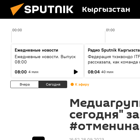
Кыргызстан
00:00
01:00
Ежедневные новости
Радио Sputnik Кыргызста
Ежедневные новости. Выпуск
Федерация тхэквондо IT
08:00
рассказала, как команда 
жертвой мошенников
08:00
08:04
4 мин
40 мин
Вчера
Сегодня
К эфиру
Медиагруп
сегодня" з
#отменина
16:52 28.09.2023