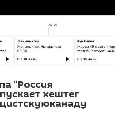
02:00
н
Жаңылыктар
Күн башат
F
Жаңылыктар. Чыгарылыш
Жерди 49 жылга ижар
стала
09:00
тартиби өзгөрөт: жаңы
эмнени көздөйт?
09:00
09:05
4 мин
44 мин
па "Россия
апускает хештег
цистскуюканаду