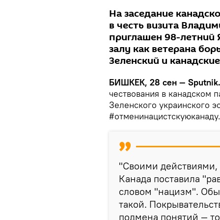
На заседание канадск
в честь визита Владим
приглашен 98-летний 
залу как ветерана бор
Зеленский и канадски
БИШКЕК, 28 сен — Sputnik
чествования в канадском 
Зеленского украинского э
#отменинацистскуюканаду
"Своими действиями, 
Канада поставила "ра
словом "нацизм". Об
такой. Покрывательст
подмена понятий — то