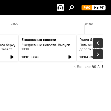
РУС
КЫРГ
03:00
04:00
Ежедневные новости
Радио Sputnik Кыр
ага берүү
Ежедневные новости. Выпуск
Пять ошибок котор
 талаптар
10:00
дорого обойтись п
жилья
10:01
10:04
3 мин
39 мин
г. Бишкек
89.3