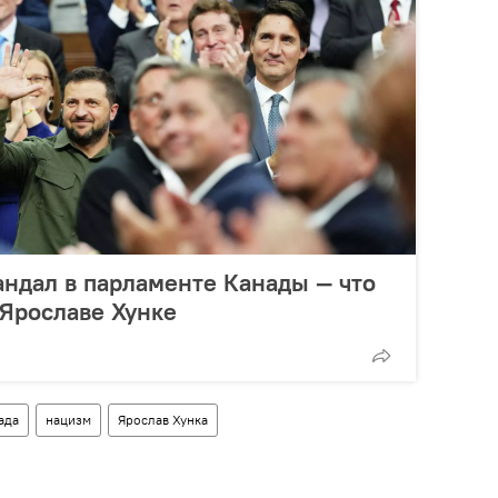
ндал в парламенте Канады — что
 Ярославе Хунке
ада
нацизм
Ярослав Хунка