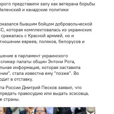
орого представили залу как ветерана борьбы
Зеленский и канадские политики
 оказался бывшим бойцом добровольческой
СС, которая комплектовалась из украинских
 сражалась с Красной армией, но и
тношении евреев, поляков, белорусов и
ашение в парламент украинского
 спикер палаты общин Энтони Рота,
льная информация, которая заставила
ии", стала известна ему "позже". Во
одит в отставку.
та России Дмитрий Песков заявил, что
предать правосудию или выдать эсэсовца,
е страны.