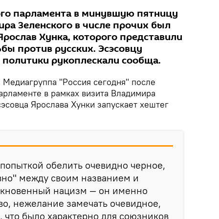
ого парламента в минувшую пятницу
ира Зеленского в числе прочих был
Ярослав Хунка, которого представили
ьбы против русских. Эсэсовцу
е политики рукоплескали сообща.
.
Медиагруппа "Россия сегодня" после
парламенте в рамках визита Владимира
сэсовца Ярослава Хунки запускает хештег
.
попыткой обелить очевидно черное,
вно" между своим названием и
ыкновенный нацизм — он именно
во, нежелание замечать очевидное,
, что было характерно для союзников