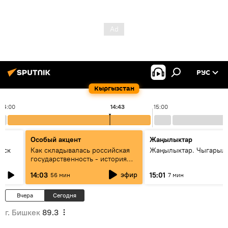
РУС
Кыргызстан
14:00
14:43
15:00
Особый акцент
Жаңылыктар
уск
Как складывалась российская
Жаңылыктар. Чыгарыл
государственность - история
России и геополитика Евразии
эфир
14:03
15:01
56 мин
7 мин
глазами аналитиков
Вчера
Сегодня
г. Бишкек
89.3