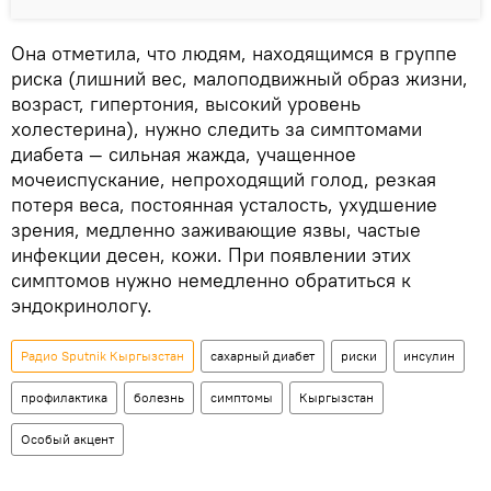
Она отметила, что людям, находящимся в группе
риска (лишний вес, малоподвижный образ жизни,
возраст, гипертония, высокий уровень
холестерина), нужно следить за симптомами
диабета — сильная жажда, учащенное
мочеиспускание, непроходящий голод, резкая
потеря веса, постоянная усталость, ухудшение
зрения, медленно заживающие язвы, частые
инфекции десен, кожи. При появлении этих
симптомов нужно немедленно обратиться к
эндокринологу.
Радио Sputnik Кыргызстан
сахарный диабет
риски
инсулин
профилактика
болезнь
симптомы
Кыргызстан
Особый акцент