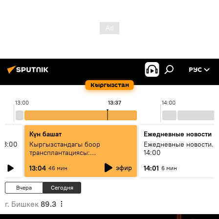
РУС
Кыргызстан
13:00
13:37
14:00
Күн башат
Ежедневные новости
13:00
Кыргызстандагы боор
Ежедневные новости. 
трансплантациясы:
14:00
жетишкендиктер жана өнүгүү
эфир
13:04
14:01
46 мин
6 мин
келечеги
Вчера
Сегодня
г. Бишкек
89.3