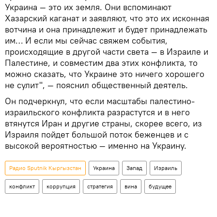
Украина — это их земля. Они вспоминают
Хазарский каганат и заявляют, что это их исконная
вотчина и она принадлежит и будет принадлежать
им… И если мы сейчас свяжем события,
происходящие в другой части света ― в Израиле и
Палестине, и совместим два этих конфликта, то
можно сказать, что Украине это ничего хорошего
не сулит", ― пояснил общественный деятель.
Он подчеркнул, что если масштабы палестино-
израильского конфликта разрастутся и в него
втянутся Иран и другие страны, скорее всего, из
Израиля пойдет большой поток беженцев и с
высокой вероятностью — именно на Украину.
Радио Sputnik Кыргызстан
Украина
Запад
Израиль
конфликт
коррупция
стратегия
вина
будущее