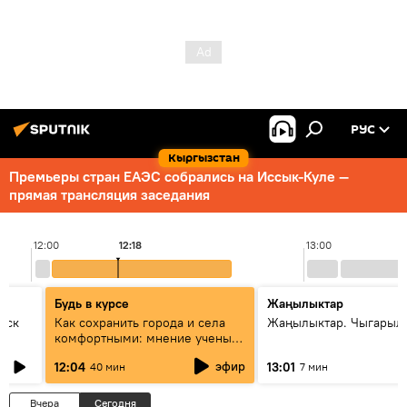
РУС
Кыргызстан
Премьеры стран ЕАЭС собрались на Иссык-Куле —
прямая трансляция заседания
12:00
12:18
13:00
Будь в курсе
Жаңылыктар
уск
Как сохранить города и села
Жаңылыктар. Чыгарыл
комфортными: мнение ученых
Евразии
эфир
12:04
13:01
40 мин
7 мин
Вчера
Сегодня