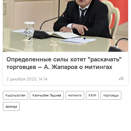
Определенные силы хотят "раскачать"
торговцев — А. Жапаров о митингах
2 декабря 2023, 14:14
Кыргызстан
Камчыбек Ташиев
митинги
ККМ
торговцы
аренда