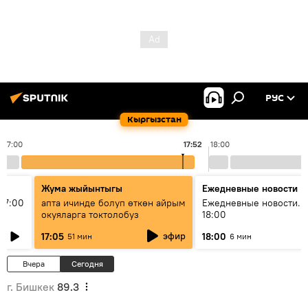
РУС
Кыргызстан
17:00
17:52
18:00
Жума жыйынтыгы
Ежедневные новости
17:00
апта ичинде болуп өткөн айрым
Ежедневные новости. 
окуяларга токтолобуз
18:00
эфир
17:05
18:00
51 мин
6 мин
Вчера
Сегодня
г. Бишкек
89.3