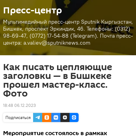
Пресс-центр
Мультимедийный пресс-центр Sputnik Кыргызстан,
Бишкек, проспект Эркиндик, 46. Телефоны: (0312)
98-69-47, (0772) 17-54-88 (Telegram). Почта пресс-
центра: a.valiev@sputniknews.com
Как писать цепляющие
заголовки — в Бишкеке
прошел мастер-класс.
Фото
18:48 06.12.2023
Подписаться
Мероприятие состоялось в рамках