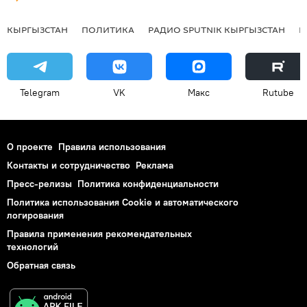
КЫРГЫЗСТАН
ПОЛИТИКА
РАДИО SPUTNIK КЫРГЫЗСТАН
Р
Telegram
VK
Макс
Rutube
О проекте
Правила использования
Контакты и сотрудничество
Реклама
Пресс-релизы
Политика конфиденциальности
Политика использования Cookie и автоматического
логирования
Правила применения рекомендательных
технологий
Обратная связь