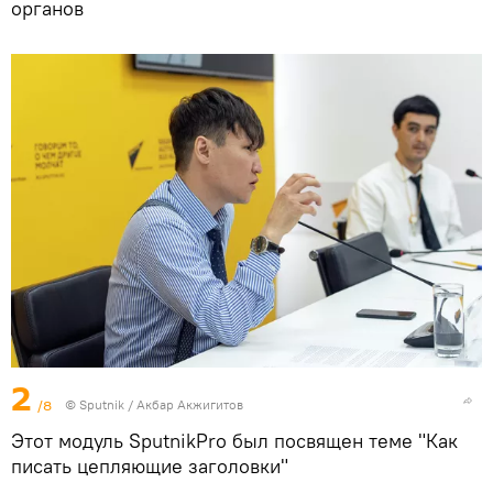
органов
2
/8
©
Sputnik
/ Акбар Акжигитов
Этот модуль SputnikPro был посвящен теме "Как
писать цепляющие заголовки"