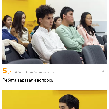
5
/8
©
Sputnik
/ Акбар Акжигитов
Ребята задавали вопросы