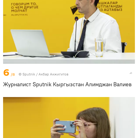
6
/8
©
Sputnik
/ Акбар Акжигитов
Журналист Sputnik Кыргызстан Алимджан Валиев