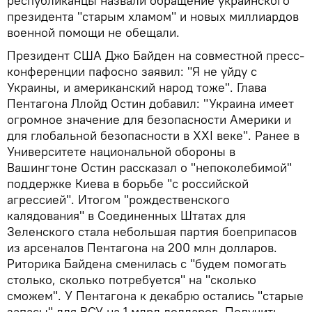
республиканцы назвали обращение украинского
президента "старым хламом" и новых миллиардов
военной помощи не обещали.
Президент США Джо Байден на совместной пресс-
конференции пафосно заявил: "Я не уйду с
Украины, и американский народ тоже". Глава
Пентагона Ллойд Остин добавил: "Украина имеет
огромное значение для безопасности Америки и
для глобальной безопасности в XXI веке". Ранее в
Университете национальной обороны в
Вашингтоне Остин рассказал о "непоколебимой"
поддержке Киева в борьбе "с российской
агрессией". Итогом "рождественского
калядования" в Соединенных Штатах для
Зеленского стала небольшая партия боеприпасов
из арсеналов Пентагона на 200 млн долларов.
Риторика Байдена сменилась с "будем помогать
столько, сколько потребуется" на "сколько
сможем". У Пентагона к декабрю остались "старые
запасы" для ВСУ на 1 млрд долларов. Получить