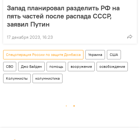
Запад планировал разделить РФ на
пять частей после распада СССР,
заявил Путин
17 декабря 2023, 16:23
Спецоперация России по защите Донбасса
Украина
США
СВО
Джо Байден
помощь
вооружение
освобождение
Колумнисты
колумнистика