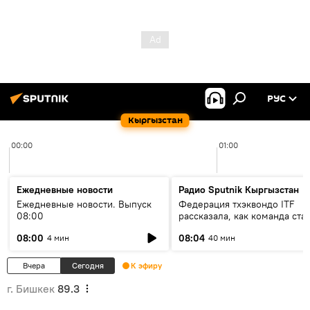
РУС
Кыргызстан
00:00
01:00
Ежедневные новости
Радио Sputnik Кыргызстан
Ежедневные новости. Выпуск
Федерация тхэквондо ITF
08:00
рассказала, как команда ста
жертвой мошенников
08:00
08:04
4 мин
40 мин
Вчера
Сегодня
К эфиру
г. Бишкек
89.3