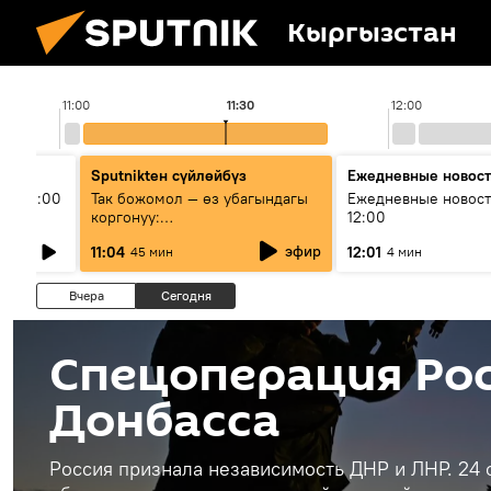
Кыргызстан
11:00
11:30
12:00
Sputnikteн сүйлөйбүз
Ежедневные новос
ыш 11:00
Так божомол — өз убагындагы
Ежедневные новост
коргонуу:
12:00
гидрометеорологиялык кызмат
эфир
11:04
12:01
45 мин
4 мин
кантип өркүндөтүлүүдө
Вчера
Сегодня
Спецоперация Рос
Донбасса
Россия признала независимость ДНР и ЛНР. 24