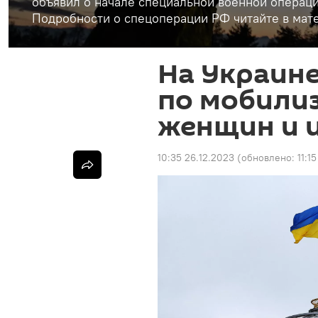
объявил о начале специальной военной операци
Подробности о спецоперации РФ читайте в мате
На Украине
по мобилиз
женщин и 
10:35 26.12.2023
(обновлено:
11:1