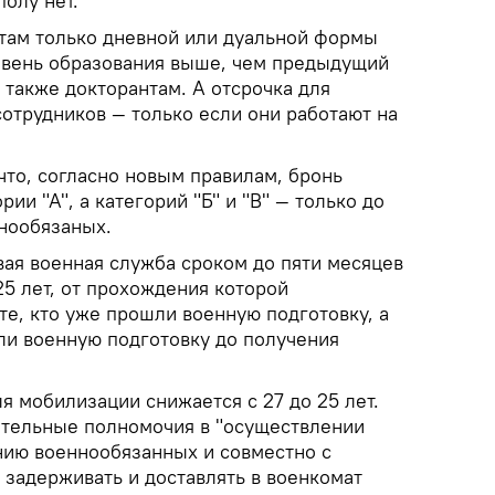
полу нет.
там только дневной или дуальной формы
овень образования выше, чем предыдущий
 также докторантам. А отсрочка для
отрудников — только если они работают на
что, согласно новым правилам, бронь
ии "А", а категорий "Б" и "В" — только до
нообязаных.
вая военная служба сроком до пяти месяцев
5 лет, от прохождения которой
е, кто уже прошли военную подготовку, а
ли военную подготовку до получения
я мобилизации снижается с 27 до 25 лет.
ительные полномочия в "осуществлении
ию военнообязанных и совместно с
 задерживать и доставлять в военкомат