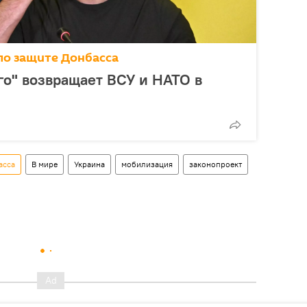
по защите Донбасса
го" возвращает ВСУ и НАТО в
асса
В мире
Украина
мобилизация
законопроект