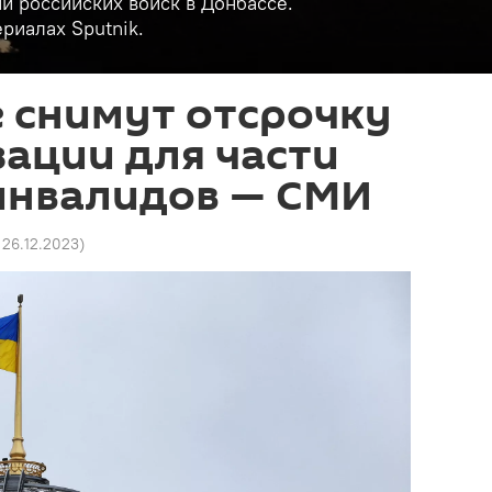
и российских войск в Донбассе.
риалах Sputnik.
 снимут отсрочку
ации для части
инвалидов — СМИ
5 26.12.2023
)