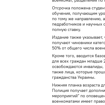
военкомат, разделения по 
Отсрочка положена студен
обучения, получающим ур
по тому же направлению, а
педработников и научных с
полную ставку.
Издание также указывает, 
получают чиновники категор
50% от общего числа воен
Кроме того, вводится базо
для всех граждан младше 2
освобождаются инвалиды, т
также лица, которые прош
гражданства Украины.
Нижняя планка возраста дл
Полиция получает дополн
мероприятий" по оповещен
военкоматами имеет право