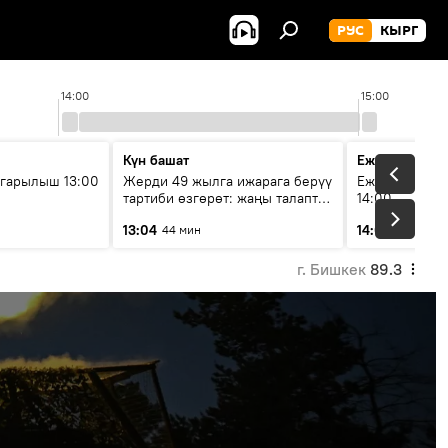
РУС
КЫРГ
14:00
15:00
Күн башат
Ежедневные 
гарылыш 13:00
Жерди 49 жылга ижарага берүү
Ежедневные н
тартиби өзгөрөт: жаңы талаптар
14:00
эмнени көздөйт?
13:04
14:01
44 мин
3 мин
г. Бишкек
89.3