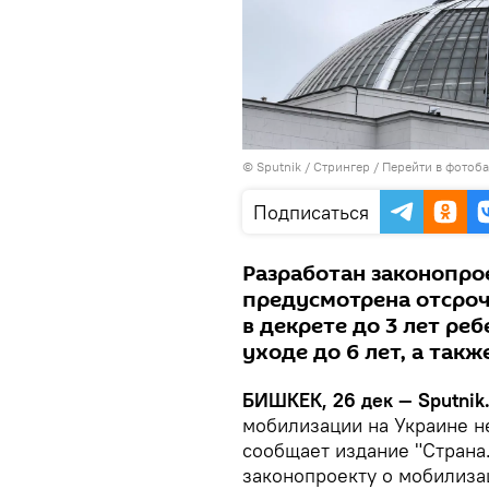
©
Sputnik
/ Стрингер
/
Перейти в фотоб
Подписаться
Разработан законопрое
предусмотрена отсроч
в декрете до 3 лет ре
уходе до 6 лет, а так
БИШКЕК, 26 дек — Sputnik
мобилизации на Украине не
сообщает издание "Страна.
законопроекту о мобилиза