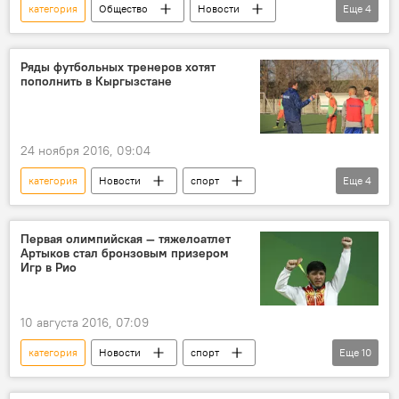
категория
Общество
Новости
Еще
4
спорт
Кыргызстан
FIFA
арбитр
Ряды футбольных тренеров хотят
пополнить в Кыргызстане
24 ноября 2016, 09:04
категория
Новости
спорт
Еще
4
Кыргызстан
футбол
лицензия
тренер
Первая олимпийская — тяжелоатлет
Артыков стал бронзовым призером
Игр в Рио
10 августа 2016, 07:09
категория
Новости
спорт
Еще
10
В мире
РИО 2016
Кыргызстан