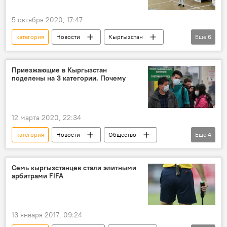
5 октября 2020, 17:47
категория
Новости
Кыргызстан
Еще
6
Общество
В мире
Литва
коронавирус
Коронавирус - 2020
Приезжающие в Кыргызстан
поделены на 3 категории. Почему
Распространение нового коронавируса COVID-19 в мире
12 марта 2020, 22:34
категория
Новости
Общество
Еще
4
Кыргызстан
правительство
коронавирус
Коронавирус в Кыргызстане
Семь кыргызстанцев стали элитными
арбитрами FIFA
13 января 2017, 09:24