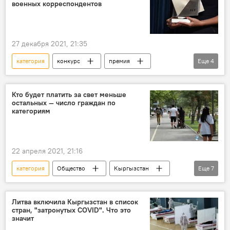
военных корреспондентов
27 декабря 2021, 21:35
категория
конкурс
премия
Еще
4
история
победитель
Халед Насер эр-Разуки
Россия
Кто будет платить за свет меньше
остальных — число граждан по
категориям
22 апреля 2021, 21:16
категория
Общество
Кыргызстан
Еще
7
Новости
тарифы
электроэнергия
гражданин
семья
количество
Литва включила Кыргызстан в список
стран, "затронутых COVID". Что это
Жапаров предложил повысить тарифы на электроэнергию
значит