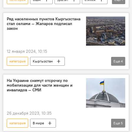
В мире
Ряд населенных пунктов Кыргызстана
стал селами — Жапаров подписал
закон
12 января 2024, 10:15
категория
Кыргызстан
Еще
4
населенные пункты
село
указ
Садыр Жапаров
На Украине снимут отсрочку по
мобилизации для части женщин и
инвалидов — СМИ
26 декабря 2023, 10:35
категория
В мире
Еще
5
Спецоперация России по защите Донбасса