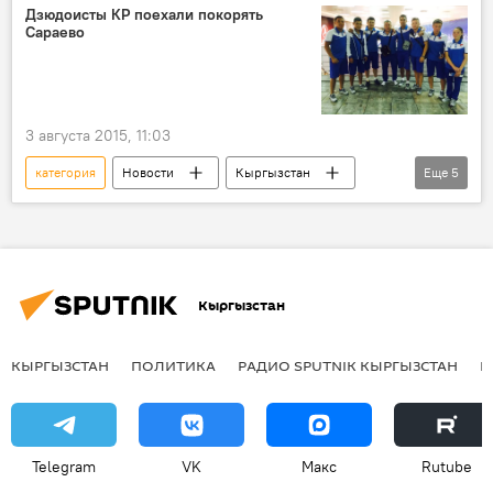
Новости РИО-2016
Бразилия
Дзюдоисты КР поехали покорять
Сараево
Рио-де-Жанейро
Иззат Артыков
Олимпийские игры
медаль
тяжелая атлетика
3 августа 2015, 11:03
Олимпийские игры в Бразилии
категория
Новости
Кыргызстан
Еще
5
спорт
В мире
Сараево
дзюдо
первенство
Кыргызстан
КЫРГЫЗСТАН
ПОЛИТИКА
РАДИО SPUTNIK КЫРГЫЗСТАН
Р
Telegram
VK
Макс
Rutube