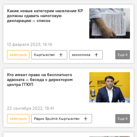
Украина
мобилизация
Какие новые категории населения КР
должны сдавать налоговую
законопроект
увеличение
декларацию — список
13 февраля 2023, 14:14
категория
Кыргызстан
экономика
Еще
4
Государственная налоговая служба
Единая налоговая декларация
сдача
Кто имеет право на бесплатного
адвоката — беседа с директором
требования
центра ГГЮП
22 сентября 2022, 18:41
категория
Радио Sputnik Кыргызстан
Еще
9
Особый акцент
центр
помощь
население
юрист
закон