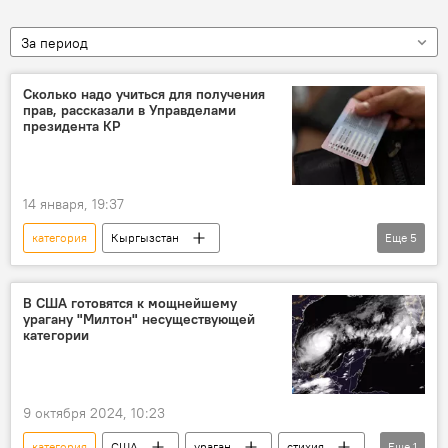
За период
Сколько надо учиться для получения
прав, рассказали в Управделами
президента КР
14 января, 19:37
категория
Кыргызстан
Еще
5
водительские права
обучение
водитель
ПДД
автошкола
В США готовятся к мощнейшему
урагану "Милтон" несуществующей
категории
9 октября 2024, 10:23
категория
США
ураган
стихия
Еще
1