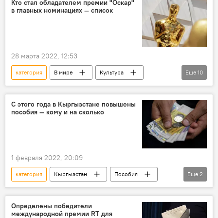
Кто стал обладателем премии "Оскар"
в главных номинациях — список
регионы
задержание
Акжол Калбеков
28 марта 2022, 12:53
категория
В мире
Культура
Еще
10
награда
вручение
победители
Кинопремия "Оскар"
номинация
С этого года в Кыргызстане повышены
пособия — кому и на сколько
список
фильм
организатор
начало
церемония
1 февраля 2022, 20:09
категория
Кыргызстан
Пособия
Еще
2
увеличение
Новости Киргизии
Определены победители
международной премии RT для