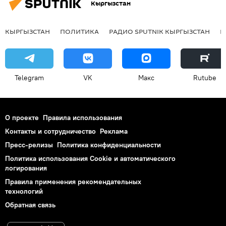
Кыргызстан
КЫРГЫЗСТАН
ПОЛИТИКА
РАДИО SPUTNIK КЫРГЫЗСТАН
Р
Telegram
VK
Макс
Rutube
О проекте
Правила использования
Контакты и сотрудничество
Реклама
Пресс-релизы
Политика конфиденциальности
Политика использования Cookie и автоматического
логирования
Правила применения рекомендательных
технологий
Обратная связь