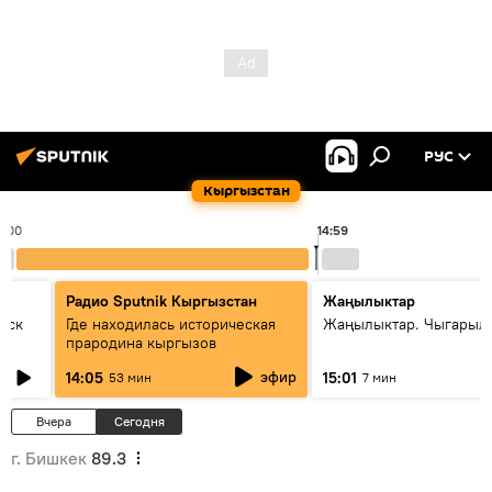
РУС
Кыргызстан
4:00
14:59
Радио Sputnik Кыргызстан
Жаңылыктар
уск
Где находилась историческая
Жаңылыктар. Чыгарыл
прародина кыргызов
эфир
14:05
15:01
53 мин
7 мин
Вчера
Сегодня
г. Бишкек
89.3