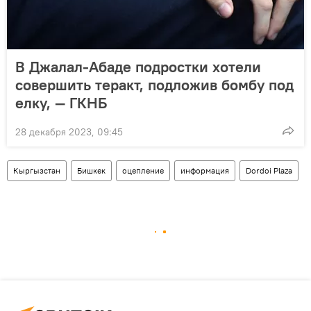
В Джалал-Абаде подростки хотели
совершить теракт, подложив бомбу под
елку, — ГКНБ
28 декабря 2023, 09:45
Кыргызстан
Бишкек
оцепление
информация
Dordoi Plaza