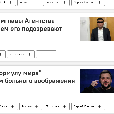
США
Украина
Евросоюз
Сергей Лавров
мглавы Агентства
чем его подозревают
контракты
ГКНБ
твом
ормулу мира"
м больного воображения
басса
Россия
Политика
Сергей Лавров
Владимир Зеленский
Формула-1
воображение