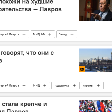
похожи на худшие
рательства — Лавров
Сергей Лавров
МИД РФ
Запад
говорят, что они с
в
Сергей Лавров
МИД
поддержка
страны
я стала крепче и
ил Лавров