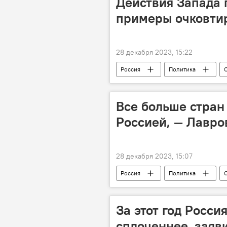
Действия Запада 
примеры очковти
28 декабря 2023, 15:22
Россия
Политика
очковтирательство
Все больше стран 
Россией, — Лавро
28 декабря 2023, 15:07
Россия
Политика
За этот год Росси
сплоченнее, заяв