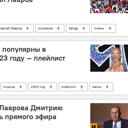
Сергей Лавров
усиление
Запад
планы
Спецоперация России по защите Донбасса
 популярны в
23 году — плейлист
музыка
2023 год
плейлист
песни
 Лаврова Дмитрию
ь прямого эфира