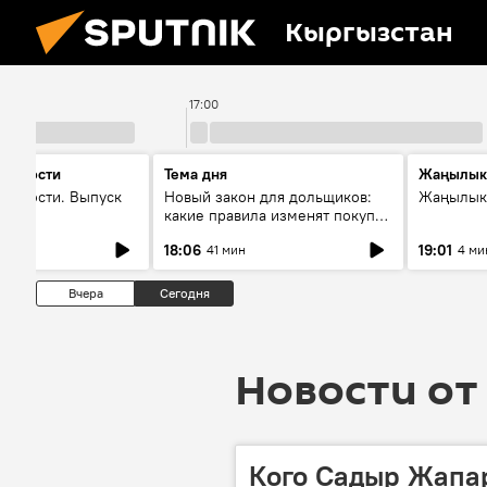
Кыргызстан
17:00
 новости
Тема дня
Жаңылык
новости. Выпуск
Новый закон для дольщиков:
Жаңылыкт
какие правила изменят покупку
квартир
18:06
19:01
41 мин
4 ми
Вчера
Сегодня
Новости от 
Кого Садыр Жапа