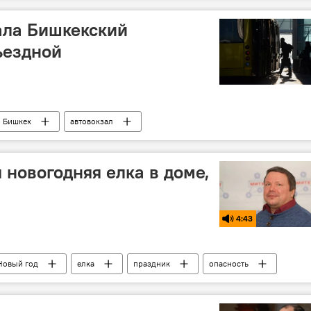
ала Бишкекский
ъездной
Бишкек
автовокзал
 новогодняя елка в доме,
й
4:43
Новый год
елка
праздник
опасность
ар
уход