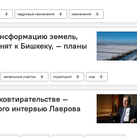
в
кадровые назначения
назначение
ансформацию земель,
нят к Бишкеку, — планы
земельные участки
мораторий
мэр
чковтирательстве —
ого интервью Лаврова