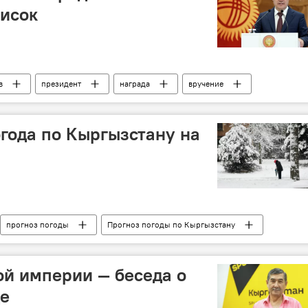
писок
в
президент
награда
вручение
огода по Кыргызстану на
прогноз погоды
Прогноз погоды по Кыргызстану
й империи — беседа о
де