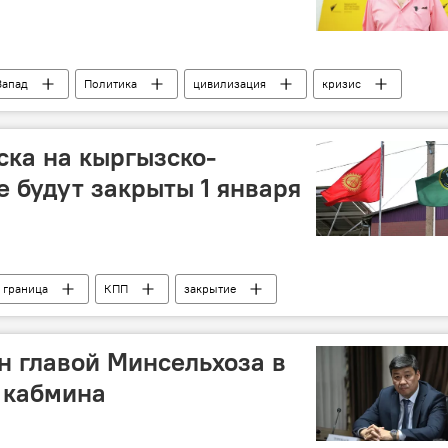
Запад
Политика
цивилизация
кризис
Особый акцент
упадок
ска на кыргызско-
е будут закрыты 1 января
граница
КПП
закрытие
н главой Минсельхоза в
 кабмина