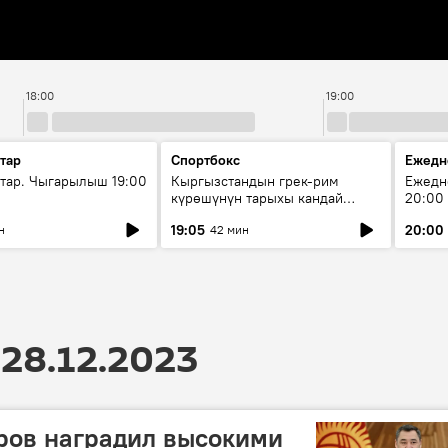
18:00
19:00
тар
Спортбокс
Ежедн
ар. Чыгарылыш 19:00
Кыргызстандын грек-рим
Ежедн
күрөшүнүн тарыхы кандай
20:00
башталган?
19:05
20:00
н
42 мин
28.12.2023
ров наградил высокими