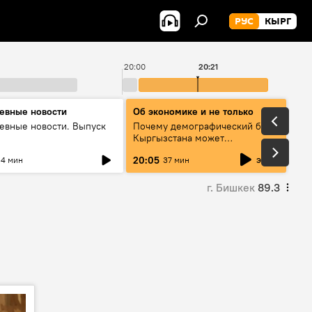
РУС
КЫРГ
20:00
20:21
евные новости
Об экономике и не только
евные новости. Выпуск
Почему демографический бум
Кыргызстана может
превратиться в проблему и как
эфир
20:05
4 мин
37 мин
этого избежать
г. Бишкек
89.3