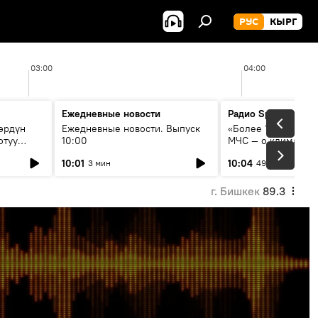
РУС
КЫРГ
03:00
04:00
Ежедневные новости
Радио Sputnik Кыр
өрдүн
Ежедневные новости. Выпуск
«Более 1200 сёл в 
отуу
10:00
МЧС — о климате, 
системе оповещен
10:01
10:04
3 мин
49 мин
населения
г. Бишкек
89.3