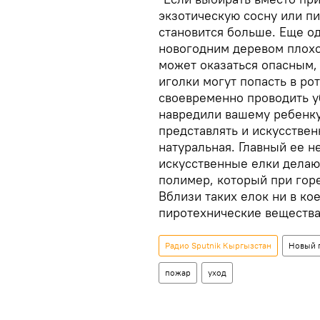
экзотическую сосну или пи
становится больше. Еще о
новогодним деревом плохо
может оказаться опасным,
иголки могут попасть в ро
своевременно проводить у
навредили вашему ребенку
представлять и искусствен
натуральная. Главный ее н
искусственные елки делаю
полимер, который при гор
Вблизи таких елок ни в ко
пиротехнические вещества
Радио Sputnik Кыргызстан
Новый 
пожар
уход