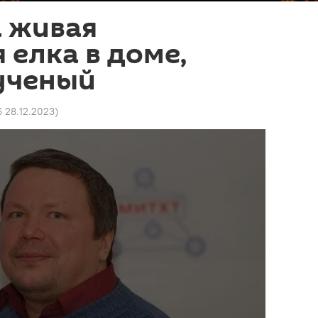
а живая
 елка в доме,
ученый
6 28.12.2023
)