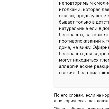
неповторимым смоли
иголками, которая да
сказки, предвкушение
бывает только в детст
натуральные ели в до
безопасны, как кажетс
противопоказаний к т
дома, не вижу. Эфирн
безопасны для здоров
могут находиться пле
аллергические реакци
свежие, без признаков
По его словам, если на ко
а не коричневая, как долж
"Если выбирать вместо пр