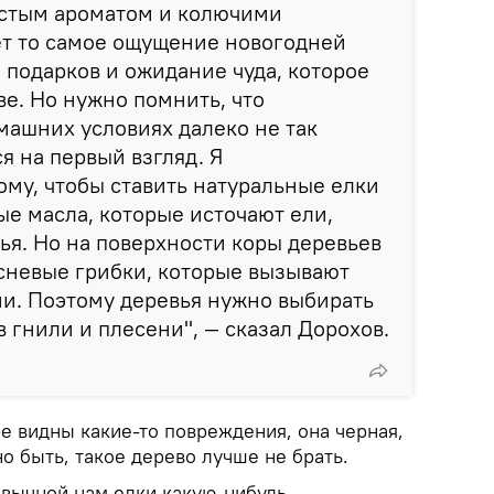
стым ароматом и колючими
ет то самое ощущение новогодней
 подарков и ожидание чуда, которое
ве. Но нужно помнить, что
машних условиях далеко не так
я на первый взгляд. Я
ому, чтобы ставить натуральные елки
ые масла, которые источают ели,
ья. Но на поверхности коры деревьев
сневые грибки, которые вызывают
и. Поэтому деревья нужно выбирать
 гнили и плесени", ― сказал Дорохов.
ре видны какие-то повреждения, она черная,
но быть, такое дерево лучше не брать.
ивычной нам елки какую-нибудь