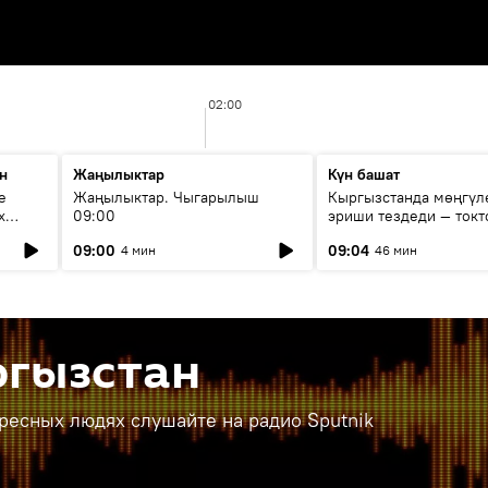
02:00
н
Жаңылыктар
Күн башат
е
Жаңылыктар. Чыгарылыш
Кыргызстанда мөңгүл
х
09:00
эриши тездеди — токт
мүмкүн эмеспи?
09:00
09:04
4 мин
46 мин
ргызстан
ересных людях слушайте на радио Sputnik