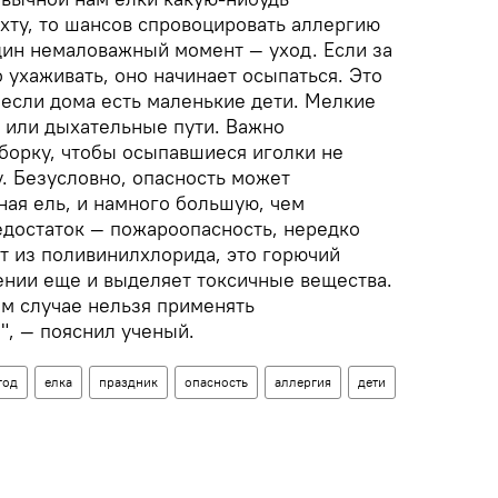
хту, то шансов спровоцировать аллергию
дин немаловажный момент — уход. Если за
 ухаживать, оно начинает осыпаться. Это
 если дома есть маленькие дети. Мелкие
т или дыхательные пути. Важно
борку, чтобы осыпавшиеся иголки не
. Безусловно, опасность может
ная ель, и намного большую, чем
едостаток — пожароопасность, нередко
т из поливинилхлорида, это горючий
ении еще и выделяет токсичные вещества.
ем случае нельзя применять
", — пояснил ученый.
год
елка
праздник
опасность
аллергия
дети