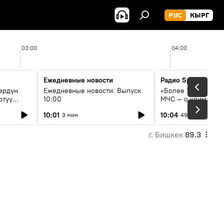
РУС
КЫРГ
03:00
04:00
Ежедневные новости
Радио Sputnik Кыр
өрдүн
Ежедневные новости. Выпуск
«Более 1200 сёл в 
отуу
10:00
МЧС — о климате, 
системе оповещен
10:01
10:04
3 мин
49 мин
населения
г. Бишкек
89.3