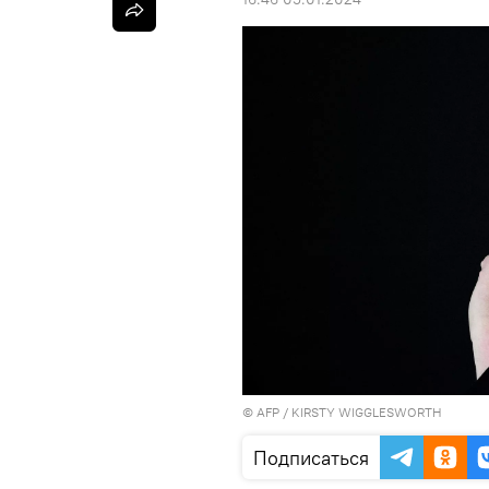
©
AFP
/ KIRSTY WIGGLESWORTH
Подписаться