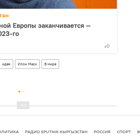
тан
ной Европы заканчивается —
023-го
идея
Илон Маск
В мире
ОЛИТИКА
РАДИО SPUTNIK КЫРГЫЗСТАН
РОССИЯ
СПОРТ