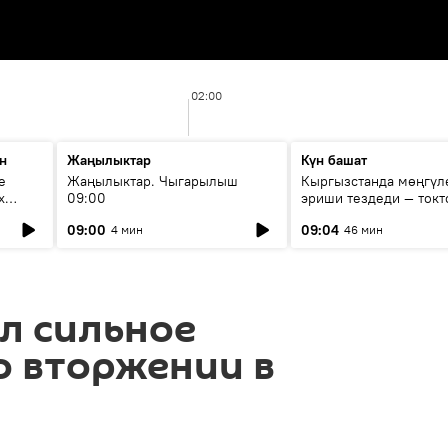
02:00
н
Жаңылыктар
Күн башат
е
Жаңылыктар. Чыгарылыш
Кыргызстанда мөңгүл
х
09:00
эриши тездеди — токт
мүмкүн эмеспи?
09:00
09:04
4 мин
46 мин
л сильное
о вторжении в