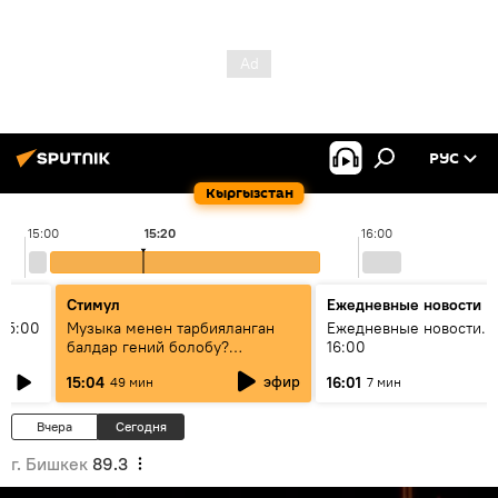
РУС
Кыргызстан
15:00
15:20
16:00
Стимул
Ежедневные новости
15:00
Музыка менен тарбияланган
Ежедневные новости. 
балдар гений болобу?
16:00
Кыргыздын жашоосунда
эфир
15:04
16:01
49 мин
7 мин
музыканын орду
Вчера
Сегодня
г. Бишкек
89.3