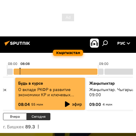
РУС
Кыргызстан
08:00
08:08
09:00
Будь в курсе
Жаңылыктар
уск
О вкладе РКФР в развитие
Жаңылыктар. Чыгары
экономики КР и ключевых
09:00
секторах до 2030 года
эфир
08:04
09:00
55 мин
4 мин
Вчера
Сегодня
г. Бишкек
89.3