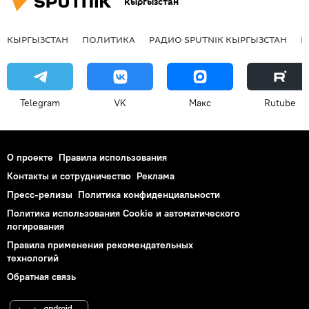
Кыргызстан
КЫРГЫЗСТАН
ПОЛИТИКА
РАДИО SPUTNIK КЫРГЫЗСТАН
Р
Telegram
VK
Макс
Rutube
О проекте
Правила использования
Контакты и сотрудничество
Реклама
Пресс-релизы
Политика конфиденциальности
Политика использования Cookie и автоматического
логирования
Правила применения рекомендательных
технологий
Обратная связь