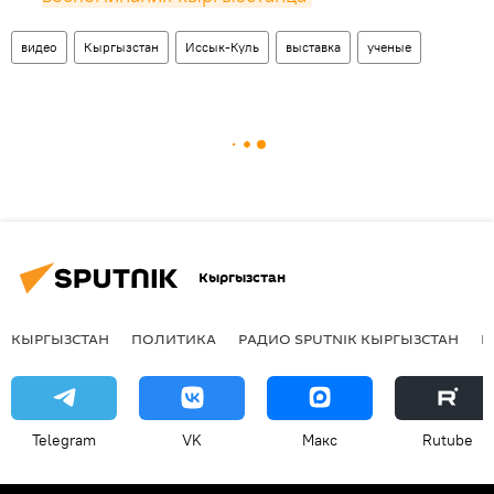
видео
Кыргызстан
Иссык-Куль
выставка
ученые
Кыргызстан
КЫРГЫЗСТАН
ПОЛИТИКА
РАДИО SPUTNIK КЫРГЫЗСТАН
Р
Telegram
VK
Макс
Rutube