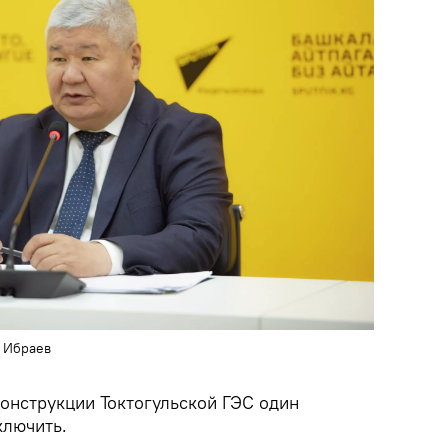
 Ибраев
конструкции Токтогульской ГЭС один
ключить.