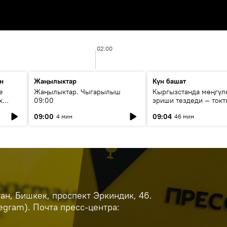
02:00
н
Жаңылыктар
Күн башат
е
Жаңылыктар. Чыгарылыш
Кыргызстанда мөңгүл
х
09:00
эриши тездеди — токт
мүмкүн эмеспи?
09:00
09:04
4 мин
46 мин
н, Бишкек, проспект Эркиндик, 46.
legram). Почта пресс-центра: