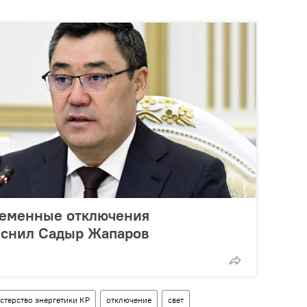
ременные отключения
яснил Садыр Жапаров
стерство энергетики КР
отключение
свет