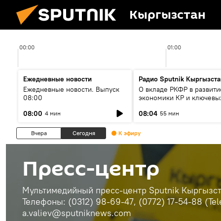
Кыргызстан
00:00
01:00
Ежедневные новости
Радио Sputnik Кыргызста
Ежедневные новости. Выпуск
О вкладе РКФР в развити
08:00
экономики КР и ключевы
секторах до 2030 года
08:00
08:04
4 мин
55 мин
Вчера
Сегодня
К эфиру
Пресс-центр
Мультимедийный пресс-центр Sputnik Кыргызста
Телефоны: (0312) 98-69-47, (0772) 17-54-88 (Te
a.valiev@sputniknews.com