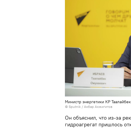
Министр энергетики КР Таалайбек
©
Sputnik
/ Акбар Акжигитов
Он объяснил, что из-за ре
гидроагрегат пришлось от