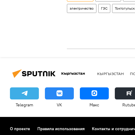
электричество
ГЭС
Токтогульск
Кыргызстан
КЫРГЫЗСТАН
П
Telegram
VK
Макс
Rutub
О проекте
Правила использования
Контакты и сотрудни