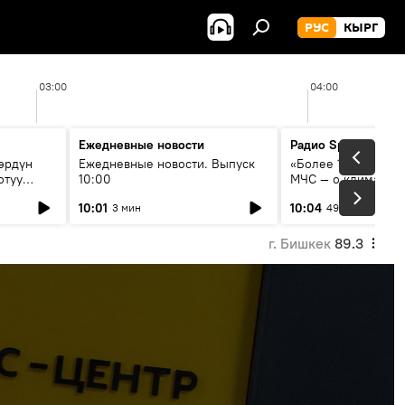
РУС
КЫРГ
03:00
04:00
Ежедневные новости
Радио Sputnik Кыр
өрдүн
Ежедневные новости. Выпуск
«Более 1200 сёл в 
отуу
10:00
МЧС — о климате, 
системе оповещен
10:01
10:04
3 мин
49 мин
населения
г. Бишкек
89.3