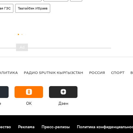
ая ГЭС
Таалайбек Ибраев
ОЛИТИКА
РАДИО SPUTNIK КЫРГЫЗСТАН
РОССИЯ
СПОРТ
e
OK
Дзен
чество
Реклама
Пресс-релизы
Политика конфиденциально