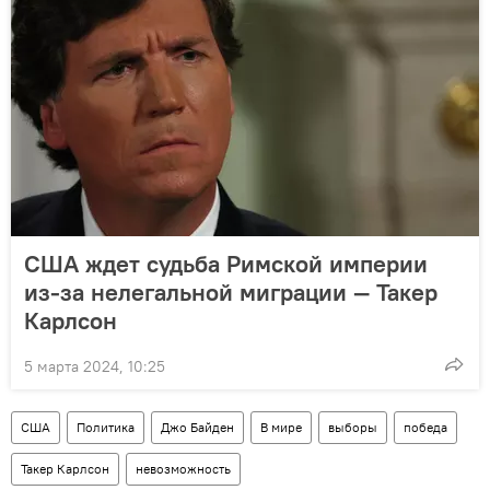
США ждет судьба Римской империи
из-за нелегальной миграции — Такер
Карлсон
5 марта 2024, 10:25
США
Политика
Джо Байден
В мире
выборы
победа
Такер Карлсон
невозможность