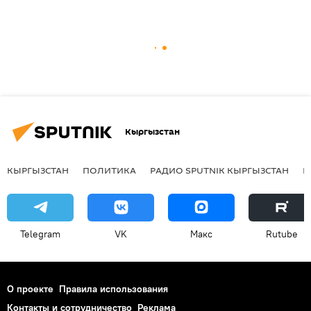
Кыргызстан
КЫРГЫЗСТАН
ПОЛИТИКА
РАДИО SPUTNIK КЫРГЫЗСТАН
Р
Telegram
VK
Макс
Rutube
О проекте
Правила использования
Контакты и сотрудничество
Реклама