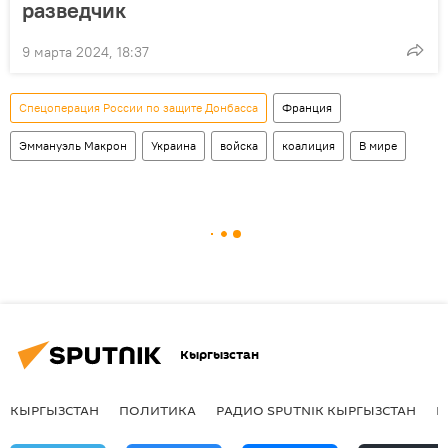
разведчик
9 марта 2024, 18:37
Спецоперация России по защите Донбасса
Франция
Эммануэль Макрон
Украина
войска
коалиция
В мире
Кыргызстан
КЫРГЫЗСТАН
ПОЛИТИКА
РАДИО SPUTNIK КЫРГЫЗСТАН
Р