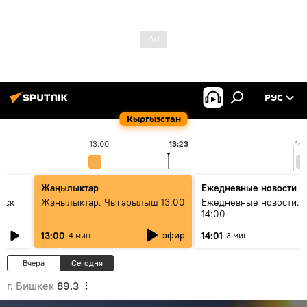
РУС
Кыргызстан
13:00
13:23
14:
Жаңылыктар
Ежедневные новости
уск
Жаңылыктар. Чыгарылыш 13:00
Ежедневные новости. 
14:00
эфир
13:00
14:01
4 мин
3 мин
Вчера
Сегодня
г. Бишкек
89.3