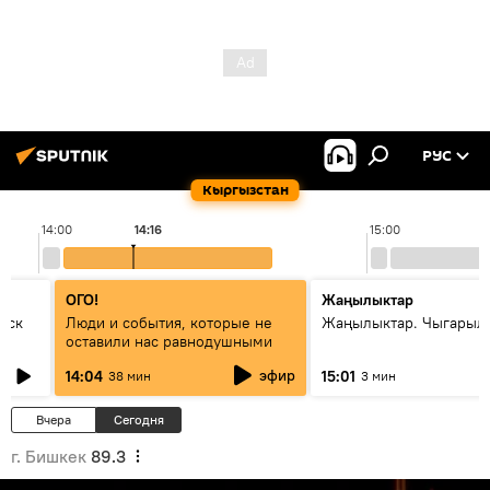
РУС
Кыргызстан
14:00
14:16
15:00
ОГО!
Жаңылыктар
уск
Люди и события, которые не
Жаңылыктар. Чыгарыл
оставили нас равнодушными
эфир
14:04
15:01
38 мин
3 мин
Вчера
Сегодня
г. Бишкек
89.3