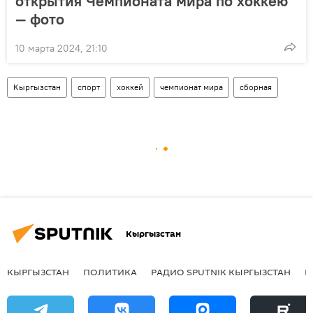
открытия Чемпионата мира по хоккею
— фото
10 марта 2024, 21:10
Кыргызстан
спорт
хоккей
чемпионат мира
сборная
Кыргызстан
КЫРГЫЗСТАН
ПОЛИТИКА
РАДИО SPUTNIK КЫРГЫЗСТАН
Р