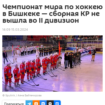
Чемпионат мира по хоккею
в Бишкеке — сборная КР не
вышла во II дивизион
14:09 15.03.2024
©
Sputnik
/ Аяна Байтемирова
Подписаться