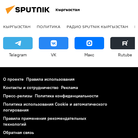
Кыргызстан
КЫРГЫЗСТАН
ПОЛИТИКА
РАДИО SPUTNIK КЫРГЫЗСТАН
Р
Telegram
VK
Макс
Rutube
О проекте
Правила использования
Контакты и сотрудничество
Реклама
Пресс-релизы
Политика конфиденциальности
Политика использования Cookie и автоматического
логирования
Правила применения рекомендательных
технологий
Обратная связь