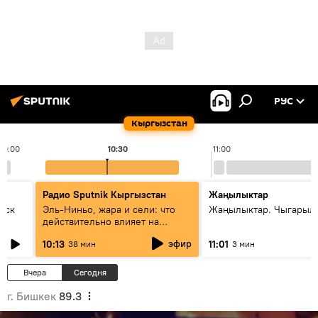
РУС
Кыргызстан
10:00
10:30
11:00
Радио Sputnik Кыргызстан
Жаңылыктар
уск
Эль-Ниньо, жара и сели: что
Жаңылыктар. Чыгарылы
действительно влияет на
погоду в Кыргызстане
эфир
10:13
11:01
38 мин
3 мин
Вчера
Сегодня
г. Бишкек
89.3