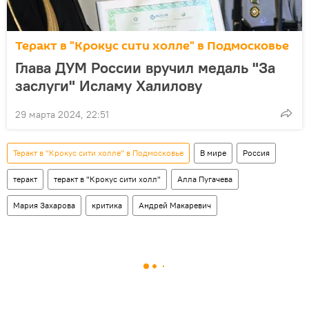
Теракт в "Крокус сити холле" в Подмосковье
Глава ДУМ России вручил медаль "За
заслуги" Исламу Халилову
29 марта 2024, 22:51
Теракт в "Крокус сити холле" в Подмосковье
В мире
Россия
теракт
теракт в "Крокус сити холл"
Алла Пугачева
Мария Захарова
критика
Андрей Макаревич