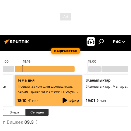
РУС
Кыргызстан
18:00
18:15
19:00
Тема дня
Жаңылыктар
уск
Новый закон для дольщиков:
Жаңылыктар. Чыгарыл
какие правила изменят покупку
квартир
эфир
18:10
19:01
41 мин
9 мин
Вчера
Сегодня
г. Бишкек
89.3