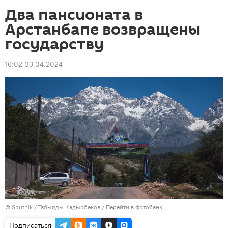
Два пансионата в
Арстанбапе возвращены
государству
16:02 03.04.2024
©
Sputnik / Табылды Кадырбеков
/
Перейти в фотобанк
Подписаться