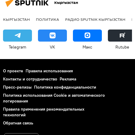
Кыргызстан
КЫРГЫЗСТАН
ПОЛИТИКА
РАДИО SPUTNIK КЫРГЫЗСТАН
Р
Telegram
VK
Макс
Rutube
О проекте
Правила использования
Контакты и сотрудничество
Реклама
Пресс-релизы
Политика конфиденциальности
Политика использования Cookie и автоматического
логирования
Правила применения рекомендательных
технологий
Обратная связь