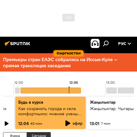
РУС
Кыргызстан
Премьеры стран ЕАЭС собрались на Иссык-Куле —
прямая трансляция заседания
12:00
12:36
13:00
Будь в курсе
Жаңылыктар
уск
Как сохранить города и села
Жаңылыктар. Чыгарыл
комфортными: мнение ученых
Евразии
эфир
12:04
13:01
40 мин
7 мин
Вчера
Сегодня