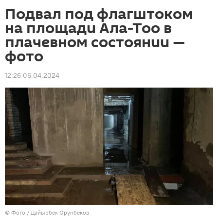
Подвал под флагштоком
на площади Ала-Тоо в
плачевном состоянии —
фото
12:26 06.04.2024
© Фото /
Дайырбек Орунбеков