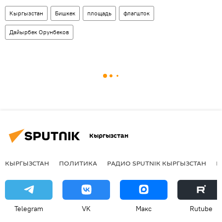
Кыргызстан
Бишкек
площадь
флагшток
Дайырбек Орунбеков
Кыргызстан
КЫРГЫЗСТАН
ПОЛИТИКА
РАДИО SPUTNIK КЫРГЫЗСТАН
Р
Telegram
VK
Макс
Rutube