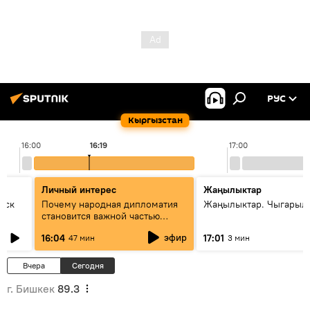
РУС
Кыргызстан
16:00
16:19
17:00
Личный интерес
Жаңылыктар
уск
Почему народная дипломатия
Жаңылыктар. Чыгарыл
становится важной частью
международного
эфир
16:04
17:01
47 мин
3 мин
сотрудничества
Вчера
Сегодня
г. Бишкек
89.3