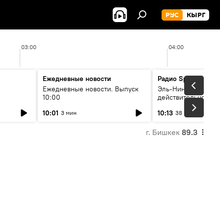
РУС
КЫРГ
03:00
04:00
Ежедневные новости
Радио Sputnik Кыр
Ежедневные новости. Выпуск
Эль-Ниньо, жара и 
10:00
действительно вли
 өнүгүү
погоду в Кыргызст
10:01
10:13
3 мин
38 мин
г. Бишкек
89.3