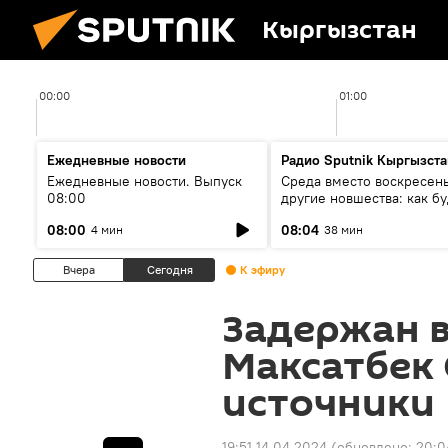
Кыргызстан
00:00
01:00
Ежедневные новости
Радио Sputnik Кыргызста
Ежедневные новости. Выпуск
Среда вместо воскресень
08:00
другие новшества: как бу
проходить выборы в КР?
08:00
08:04
4 мин
38 мин
Вчера
Сегодня
К эфиру
Задержан 
Максатбек
источники
19:51 14.04.2024
(обновлено:
20:0