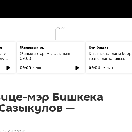
02:00
н
Жаңылыктар
Күн башат
я и
Жаңылыктар. Чыгарылыш
Кыргызстандагы боор
дут
09:00
трансплантациясы:
жетишкендиктер жана
09:00
09:04
4 мин
46 мин
келечеги
вице-мэр Бишкека
 Сазыкулов —
4 14.04.2024
)