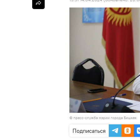
©
пресс-служба мэрии города Бишкек
Подписаться