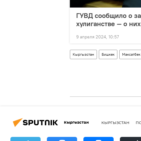
ГУВД сообщило о з
хулиганстве — о ни
9 апреля 2024, 10:57
Кыргызстан
Бишкек
Максатбек
Кыргызстан
КЫРГЫЗСТАН
П