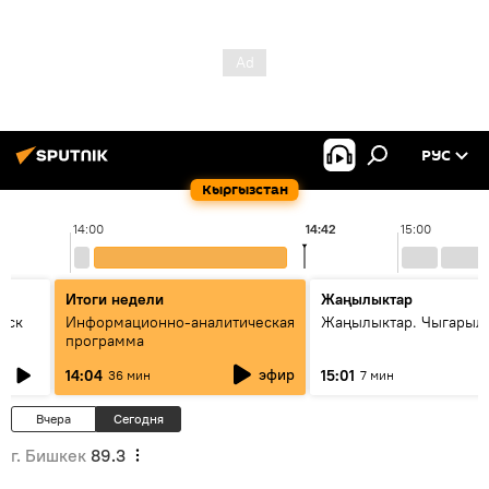
РУС
Кыргызстан
14:00
14:42
15:00
Итоги недели
Жаңылыктар
уск
Информационно-аналитическая
Жаңылыктар. Чыгарыл
программа
эфир
14:04
15:01
36 мин
7 мин
Вчера
Сегодня
г. Бишкек
89.3