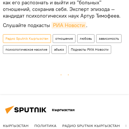
как его распознать и выйти из "больных"
отношений, сохранив себя. Эксперт эпизода —
кандидат психологических наук Артур Тимофеев.
Слушайте подкасты
РИА Новости
.
Радио Sputnik Кыргызстан
отношения
любовь
зависимость
психологическое насилие
абьюз
Подкасты РИА Новости
Кыргызстан
КЫРГЫЗСТАН
ПОЛИТИКА
РАДИО SPUTNIK КЫРГЫЗСТАН
Р