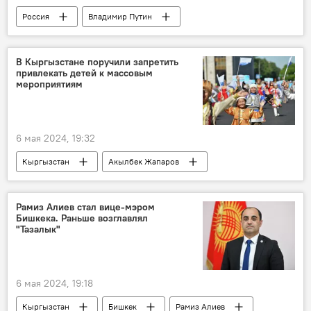
Россия
Владимир Путин
Михаил Мишустин
правительство
благодарность
В Кыргызстане поручили запретить
привлекать детей к массовым
мероприятиям
6 мая 2024, 19:32
Кыргызстан
Акылбек Жапаров
поручение
массовое мероприятие
запрет
Рамиз Алиев стал вице-мэром
Бишкека. Раньше возглавлял
"Тазалык"
6 мая 2024, 19:18
Кыргызстан
Бишкек
Рамиз Алиев