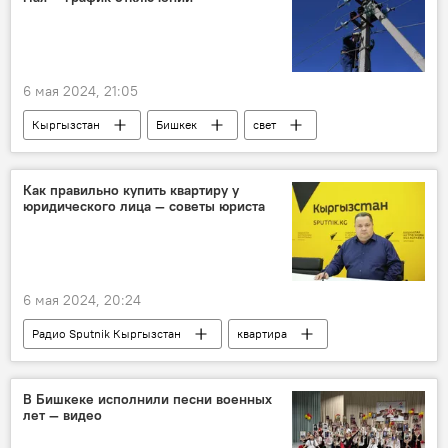
6 мая 2024, 21:05
Кыргызстан
Бишкек
свет
отключение
график
Как правильно купить квартиру у
юридического лица — советы юриста
6 мая 2024, 20:24
Радио Sputnik Кыргызстан
квартира
покупка
договор
юридическое лицо
организация
В Бишкеке исполнили песни военных
лет — видео
Кыргызстан