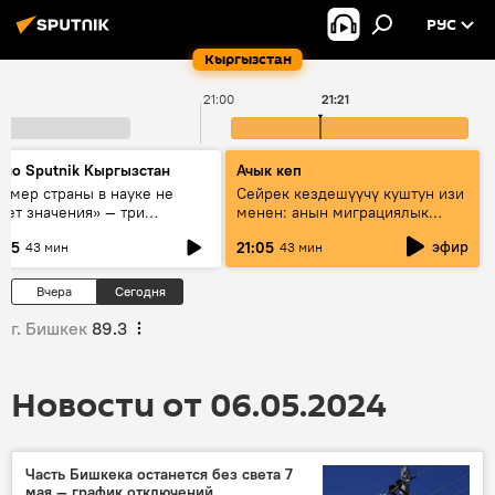
РУС
Кыргызстан
21:00
21:21
дио Sputnik Кыргызстан
Ачык кеп
азмер страны в науке не
Сейрек кездешүүчү куштун изи
еет значения» — три
менен: анын миграциялык
сперта о сотрудничестве
жолу эмнеден кабар берет?
эфир
:05
21:05
43 мин
43 мин
ссии и Кыргызстана в
разовании и исследованиях
Вчера
Сегодня
г. Бишкек
89.3
Новости от 06.05.2024
Часть Бишкека останется без света 7
мая — график отключений