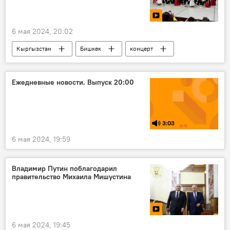
Юридическая консультация с Владимиром Плужником
6 мая 2024, 20:02
Кыргызстан
Бишкек
концерт
Великая Отечественная война
победа
видео
Ежедневные новости. Выпуск 20:00
3:03
6 мая 2024, 19:59
Владимир Путин поблагодарил
правительство Михаила Мишустина
6 мая 2024, 19:45