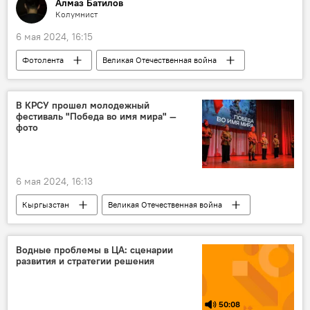
Алмаз Батилов
Колумнист
6 мая 2024, 16:15
Фотолента
Великая Отечественная война
фото
война
Кыргызстан
Беларусь
В КРСУ прошел молодежный
фестиваль "Победа во имя мира" —
79-летие Победы в ВОВ — вклад кыргызстанцев
фото
6 мая 2024, 16:13
Кыргызстан
Великая Отечественная война
КРСУ
победа
фестиваль
молодежь
Водные проблемы в ЦА: сценарии
развития и стратегии решения
50:08