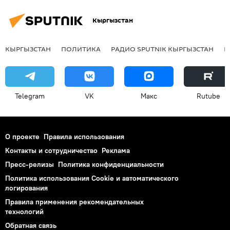
Кыргызстан
КЫРГЫЗСТАН
ПОЛИТИКА
РАДИО SPUTNIK КЫРГЫЗСТАН
Р
Telegram
VK
Макс
Rutube
О проекте
Правила использования
Контакты и сотрудничество
Реклама
Пресс-релизы
Политика конфиденциальности
Политика использования Cookie и автоматического
логирования
Правила применения рекомендательных
технологий
Обратная связь