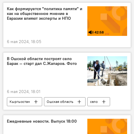
ядерное оружие
Дмитрий Песков
Как формируется "политика памяти" и
как на общественное мнение в
угроза
Евразии влияют эксперты и НПО
42:58
6 мая 2024, 18:05
В Ошской области построят село
Барак — старт дал С.Жапаров. Фото
6 мая 2024, 18:01
Кыргызстан
Ошская область
село
Садыр Жапаров
строительство
Ежедневные новости. Выпуск 18:00