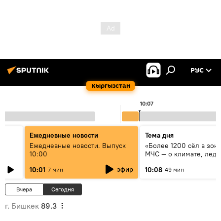
РУС
Кыргызстан
10:07
Ежедневные новости
Тема дня
үн
Ежедневные новости. Выпуск
«Более 1200 сёл в зоне
10:00
МЧС — о климате, ледн
системе оповещения
эфир
10:01
10:08
7 мин
49 мин
населения
Вчера
Сегодня
г. Бишкек
89.3