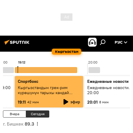
РУС
Кыргызстан
19:00
19:12
20:00
Спортбокс
Ежедневные новости
19:00
Кыргызстандын грек-рим
Ежедневные новости. 
күрөшүнүн тарыхы кандай
20:00
башталган?
эфир
19:11
20:01
42 мин
8 мин
Вчера
Сегодня
г. Бишкек
89.3