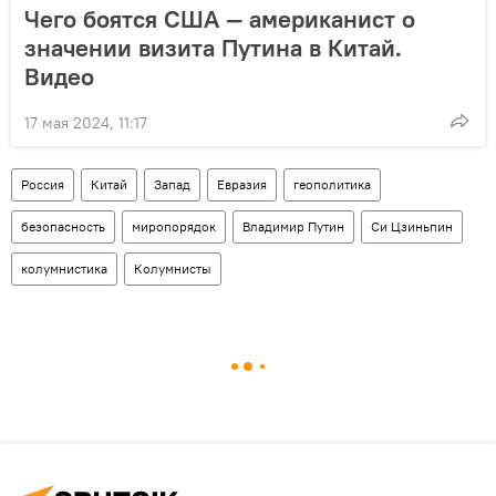
Чего боятся США — американист о
значении визита Путина в Китай.
Видео
17 мая 2024, 11:17
Россия
Китай
Запад
Евразия
геополитика
безопасность
миропорядок
Владимир Путин
Си Цзиньпин
колумнистика
Колумнисты