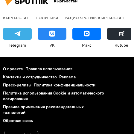
Кыргызстан
КЫРГЫЗСТАН
ПОЛИТИКА
РАДИО SPUTNIK КЫРГЫЗСТАН
Р
Telegram
VK
Макс
Rutube
О проекте
Правила использования
Контакты и сотрудничество
Реклама
Пресс-релизы
Политика конфиденциальности
Политика использования Cookie и автоматического
логирования
Правила применения рекомендательных
технологий
Обратная связь