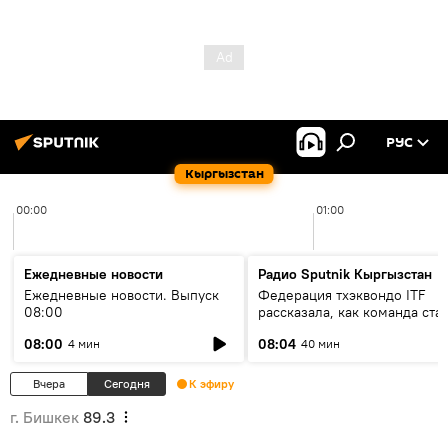
РУС
Кыргызстан
00:00
01:00
Ежедневные новости
Радио Sputnik Кыргызстан
Ежедневные новости. Выпуск
Федерация тхэквондо ITF
08:00
рассказала, как команда ста
жертвой мошенников
08:00
08:04
4 мин
40 мин
Вчера
Сегодня
К эфиру
г. Бишкек
89.3