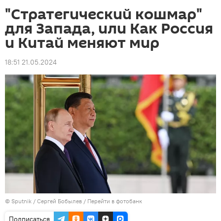
"Стратегический кошмар"
для Запада, или Как Россия
и Китай меняют мир
18:51 21.05.2024
©
Sputnik
/ Сергей Бобылев
/
Перейти в фотобанк
Подписаться