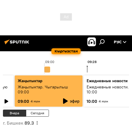
РУС
Кыргызстан
09:00
09:28
Жаңылыктар
Ежедневные новости
овую
Жаңылыктар. Чыгарылыш
Ежедневные новости. 
09:00
10:00
эфир
09:00
10:00
4 мин
4 мин
Вчера
Сегодня
г. Бишкек
89.3