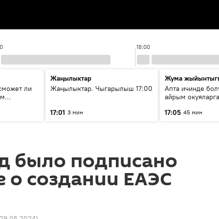
00
18:00
Жаңылыктар
Жума жыйынтыг
сможет ли
Жаңылыктар. Чыгарылыш 17:00
Апта ичинде бол
ым
айрым окуяларга
ирения в
17:01
17:05
3 мин
45 мин
ад было подписано
 о создании ЕАЭС
6 29.05.2024
)