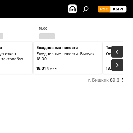
РУС
КЫРГ
19:00
20
ы
Ежедневные новости
Тема дня
уп өткөн
Ежедневные новости. Выпуск
On air
 токтолобуз
18:00
18:01
18:07
5 мин
30 мин
г. Бишкек
89.3