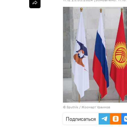
©
Sputnik / Жоомарт Ураимов
Подписаться