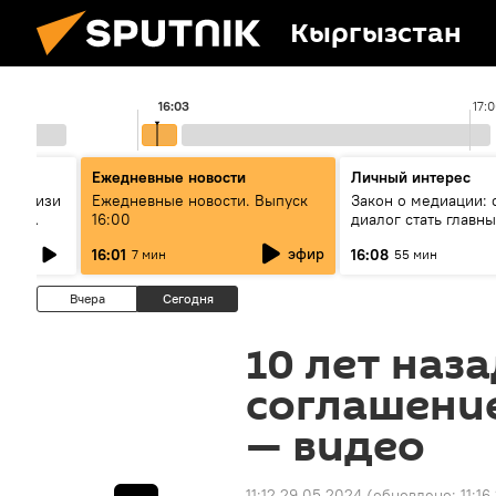
Кыргызстан
16:03
17:
Ежедневные новости
Личный интерес
штун изи
Ежедневные новости. Выпуск
Закон о медиации: 
ялык
16:00
диалог стать главн
ерет?
инструментом прим
эфир
16:01
16:08
7 мин
55 мин
Кыргызстане?
Вчера
Сегодня
10 лет наз
соглашение
— видео
11:12 29.05.2024
(обновлено:
11:1