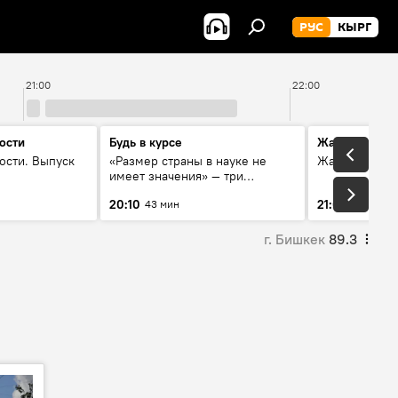
РУС
КЫРГ
21:00
22:00
ости
Будь в курсе
Жаңылыктар
ости. Выпуск
«Размер страны в науке не
Жаңылыктар.
имеет значения» — три
эксперта о сотрудничестве
20:10
21:01
43 мин
3 мин
России и Кыргызстана в
образовании и исследованиях
г. Бишкек
89.3