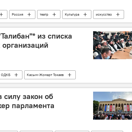
Россия
театр
Культура
искусство
"Талибан"* из списка
 организаций
ОДКБ
Касым-Жомарт Токаев
в силу закон об
кер парламента