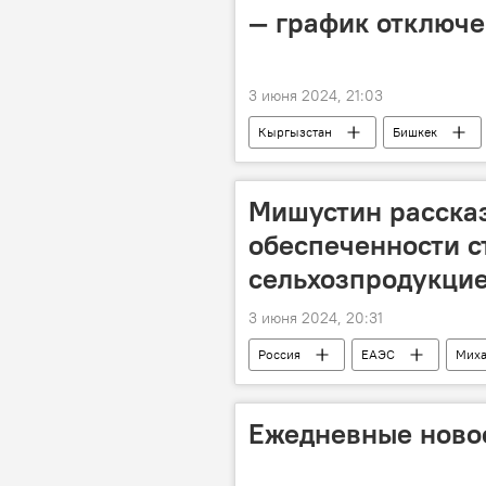
— график отключ
3 июня 2024, 21:03
Кыргызстан
Бишкек
Бишкекское предприятие электрическ
Мишустин рассказ
обеспеченности с
сельхозпродукци
3 июня 2024, 20:31
Россия
ЕАЭС
Миха
продовольственная безопасность
Ежедневные новос