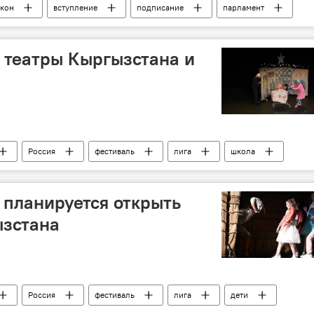
акон
вступление
подписание
парламент
 театры Кыргызстана и
Россия
фестиваль
лига
школа
 планируется открыть
ызстана
Россия
фестиваль
лига
дети