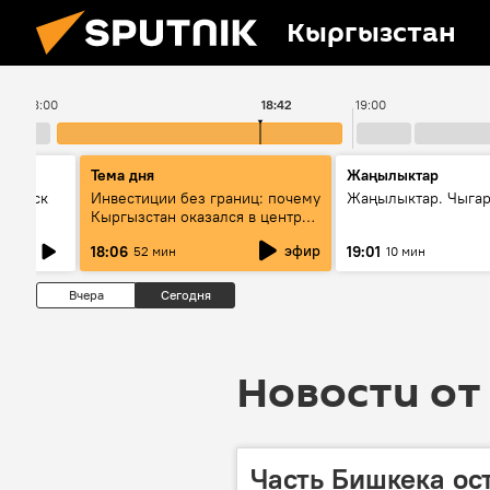
Кыргызстан
18:00
18:42
19:00
Тема дня
Жаңылыктар
Выпуск
Инвестиции без границ: почему
Жаңылыктар. Чыга
Кыргызстан оказался в центре
внимания бизнеса
эфир
18:06
19:01
52 мин
10 мин
Вчера
Сегодня
Новости от 
Часть Бишкека ост