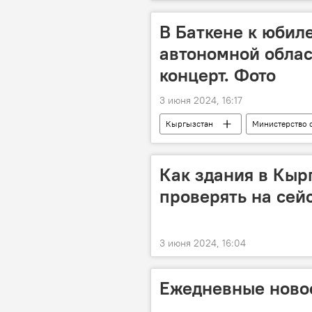
школа
театр
В Баткене к юбил
автономной облас
концерт. Фото
3 июня 2024, 16:17
Кыргызстан
Министерство 
юбилей
Баткен
Ка
100-летие создания Кара-Кыргызско
Как здания в Кыр
проверять на сей
3 июня 2024, 16:04
Ежедневные новос