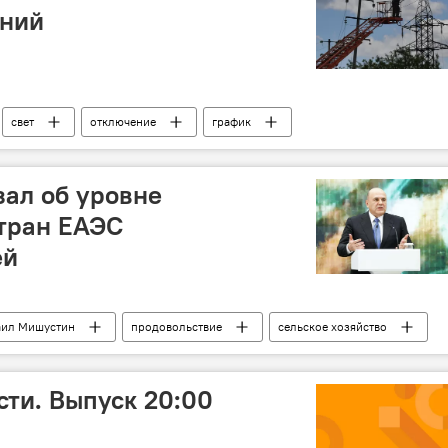
ений
свет
отключение
график
их сетей
ал об уровне
тран ЕАЭС
ей
ил Мишустин
продовольствие
сельское хозяйство
ти. Выпуск 20:00