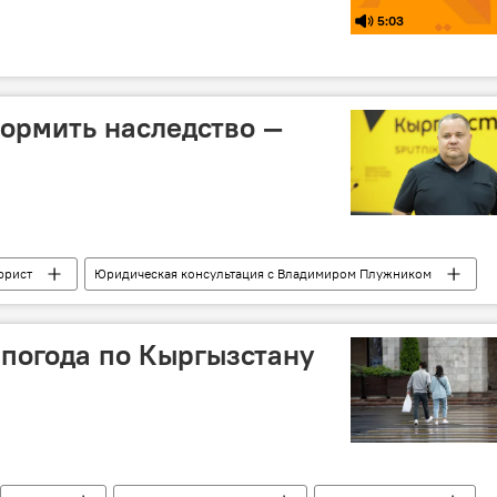
5:03
ормить наследство —
юрист
Юридическая консультация с Владимиром Плужником
закон
право
отказ
обязанности
погода по Кыргызстану