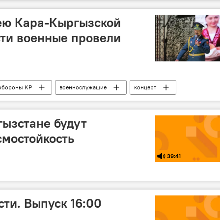
ею Кара-Кыргызской
ти военные провели
обороны КР
военнослужащие
концерт
ра-Киргизская автономная область
фото
й автономной области
гызстане будут
смостойкость
39:41
ти. Выпуск 16:00