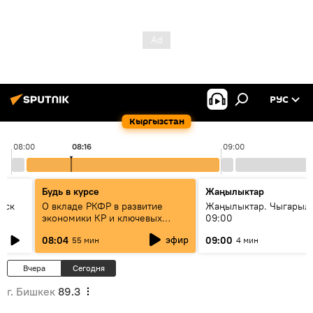
РУС
Кыргызстан
08:00
08:16
09:00
Будь в курсе
Жаңылыктар
уск
О вкладе РКФР в развитие
Жаңылыктар. Чыгары
экономики КР и ключевых
09:00
секторах до 2030 года
эфир
08:04
09:00
55 мин
4 мин
Вчера
Сегодня
г. Бишкек
89.3