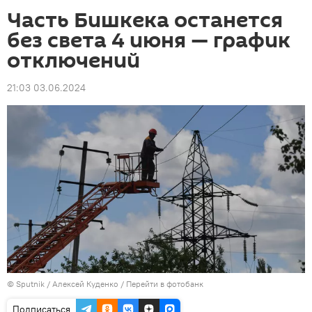
Часть Бишкека останется
без света 4 июня — график
отключений
21:03 03.06.2024
©
Sputnik
/ Алексей Куденко
/
Перейти в фотобанк
Подписаться