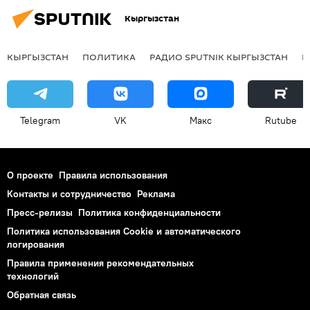
Кыргызстан
КЫРГЫЗСТАН
ПОЛИТИКА
РАДИО SPUTNIK КЫРГЫЗСТАН
Р
Telegram
VK
Макс
Rutube
О проекте
Правила использования
Контакты и сотрудничество
Реклама
Пресс-релизы
Политика конфиденциальности
Политика использования Cookie и автоматического
логирования
Правила применения рекомендательных
технологий
Обратная связь