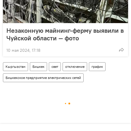
Незаконную майнинг-ферму выявили в
Чуйской области — фото
10 мая 2024, 17:18
Кыргызстан
Бишкек
свет
отключение
график
Бишкекское предприятие электрических сетей