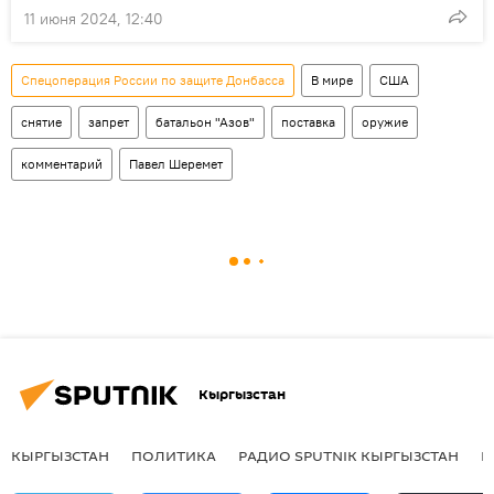
11 июня 2024, 12:40
Спецоперация России по защите Донбасса
В мире
США
снятие
запрет
батальон "Азов"
поставка
оружие
комментарий
Павел Шеремет
Кыргызстан
КЫРГЫЗСТАН
ПОЛИТИКА
РАДИО SPUTNIK КЫРГЫЗСТАН
Р