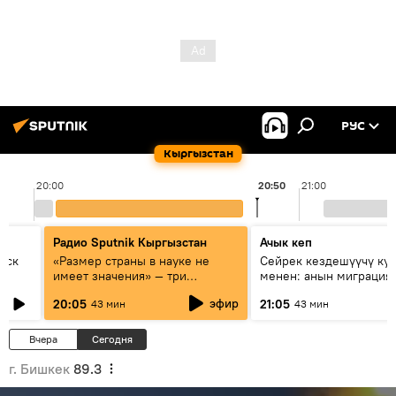
РУС
Кыргызстан
20:00
20:50
21:00
Радио Sputnik Кыргызстан
Ачык кеп
уск
«Размер страны в науке не
Сейрек кездешүүчү ку
имеет значения» — три
менен: анын миграция
эксперта о сотрудничестве
жолу эмнеден кабар б
эфир
20:05
21:05
43 мин
43 мин
России и Кыргызстана в
образовании и исследованиях
Вчера
Сегодня
г. Бишкек
89.3